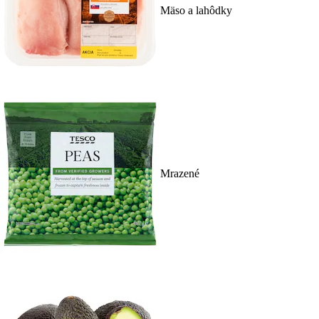
Mäso a lahôdky
Mrazené