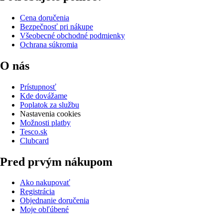
Cena doručenia
Bezpečnosť pri nákupe
Všeobecné obchodné podmienky
Ochrana súkromia
O nás
Prístupnosť
Kde dovážame
Poplatok za službu
Nastavenia cookies
Možnosti platby
Tesco.sk
Clubcard
Pred prvým nákupom
Ako nakupovať
Registrácia
Objednanie doručenia
Moje obľúbené