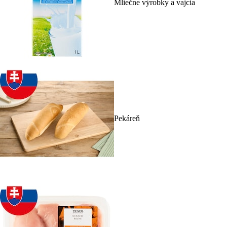
Mliečne výrobky a vajcia
Pekáreň