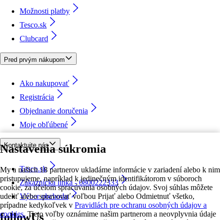
Možnosti platby
Tesco.sk
Clubcard
Pred prvým nákupom
Ako nakupovať
Registrácia
Objednanie doručenia
Moje obľúbené
Kontaktujte nás
Nastavenia súkromia
Tesco.sk
My a našich 18 partnerov ukladáme informácie v zariadení alebo k nim
pristupujeme, napríklad k jedinečným identifikátorom v súboroch
Zákaznícka linka - 0800222333
cookie, za účelom spracúvania osobných údajov. Svoj súhlas môžete
udeliť alebo spravovať voľbou Prijať alebo Odmietnuť všetko,
Výber obchodu
prípadne kedykoľvek v
Pravidlách pre ochranu osobných údajov a
cookies.
Tieto voľby oznámime našim partnerom a neovplyvnia údaje
followUs