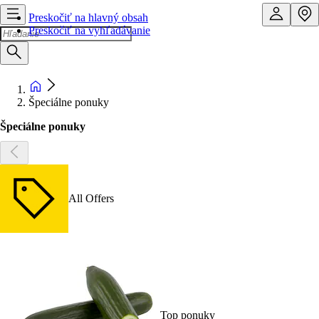
Preskočiť na hlavný obsah
Preskočiť na vyhľadávanie
Špeciálne ponuky
Špeciálne ponuky
All Offers
Top ponuky