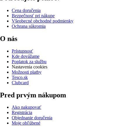
Cena doručenia
Bezpečnosť pri nákupe
Všeobecné obchodné podmienky
Ochrana súkromia
O nás
Prístupnosť
Kde dovážame
Poplatok za službu
Nastavenia cookies
Možnosti platby
Tesco.sk
Clubcard
Pred prvým nákupom
Ako nakupovať
Registrácia
Objednanie doručenia
Moje obľúbené