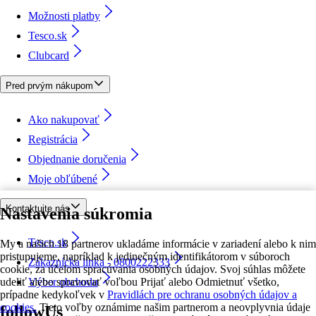
Možnosti platby
Tesco.sk
Clubcard
Pred prvým nákupom
Ako nakupovať
Registrácia
Objednanie doručenia
Moje obľúbené
Kontaktujte nás
Nastavenia súkromia
Tesco.sk
My a našich 18 partnerov ukladáme informácie v zariadení alebo k nim
pristupujeme, napríklad k jedinečným identifikátorom v súboroch
Zákaznícka linka - 0800222333
cookie, za účelom spracúvania osobných údajov. Svoj súhlas môžete
udeliť alebo spravovať voľbou Prijať alebo Odmietnuť všetko,
Výber obchodu
prípadne kedykoľvek v
Pravidlách pre ochranu osobných údajov a
cookies.
Tieto voľby oznámime našim partnerom a neovplyvnia údaje
followUs