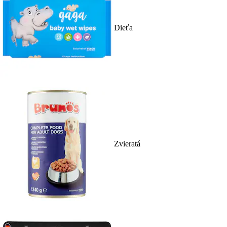
Dieťa
Zvieratá