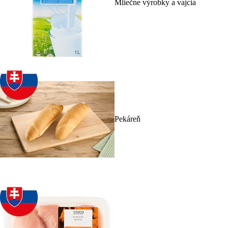
Mliečne výrobky a vajcia
Pekáreň