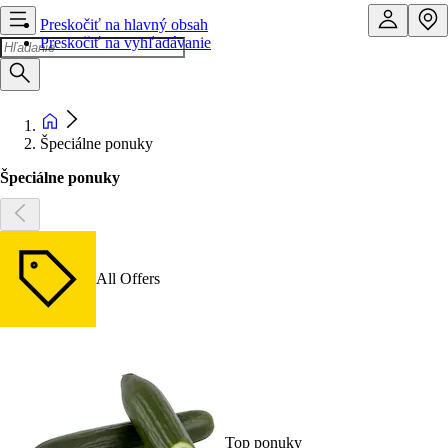
Preskočiť na hlavný obsah
Preskočiť na vyhľadávanie
Špeciálne ponuky
Špeciálne ponuky
All Offers
Top ponuky