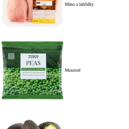
Mäso a lahôdky
Mrazené