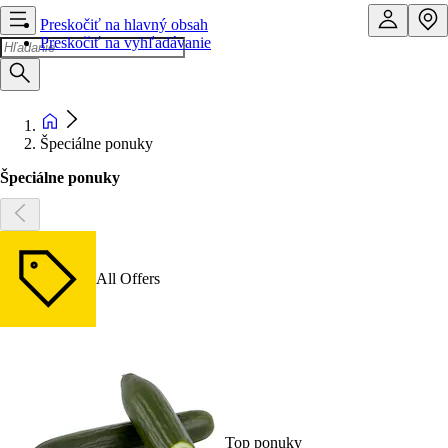
Preskočiť na hlavný obsah
Preskočiť na vyhľadávanie
Špeciálne ponuky
Špeciálne ponuky
All Offers
Top ponuky