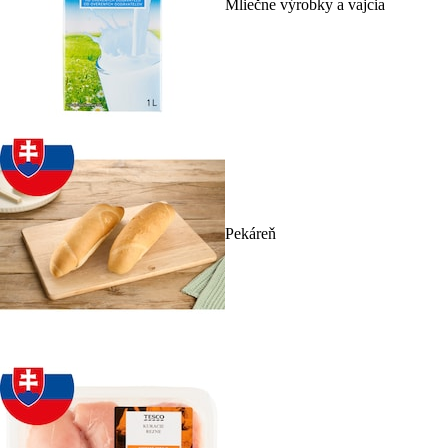
Mliečne výrobky a vajcia
Pekáreň