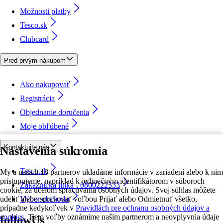
Možnosti platby
Tesco.sk
Clubcard
Pred prvým nákupom
Ako nakupovať
Registrácia
Objednanie doručenia
Moje obľúbené
Kontaktujte nás
Nastavenia súkromia
Tesco.sk
My a našich 18 partnerov ukladáme informácie v zariadení alebo k nim
pristupujeme, napríklad k jedinečným identifikátorom v súboroch
Zákaznícka linka - 0800222333
cookie, za účelom spracúvania osobných údajov. Svoj súhlas môžete
udeliť alebo spravovať voľbou Prijať alebo Odmietnuť všetko,
Výber obchodu
prípadne kedykoľvek v
Pravidlách pre ochranu osobných údajov a
cookies.
Tieto voľby oznámime našim partnerom a neovplyvnia údaje
followUs