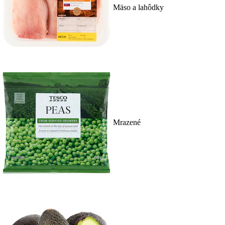
Mäso a lahôdky
Mrazené