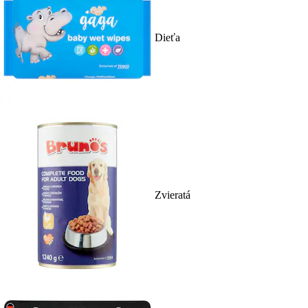
Dieťa
Zvieratá