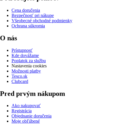
Cena doručenia
Bezpečnosť pri nákupe
Všeobecné obchodné podmienky
Ochrana súkromia
O nás
Prístupnosť
Kde dovážame
Poplatok za službu
Nastavenia cookies
Možnosti platby
Tesco.sk
Clubcard
Pred prvým nákupom
Ako nakupovať
Registrácia
Objednanie doručenia
Moje obľúbené