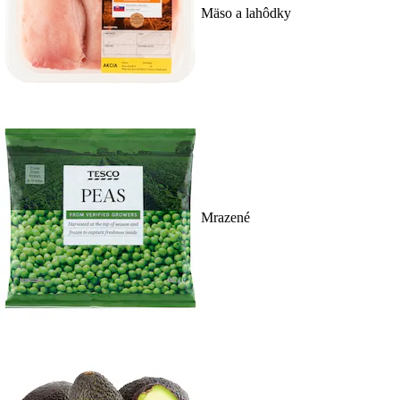
Mäso a lahôdky
Mrazené