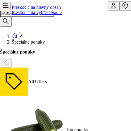
Preskočiť na hlavný obsah
Preskočiť na vyhľadávanie
Špeciálne ponuky
Špeciálne ponuky
All Offers
Top ponuky