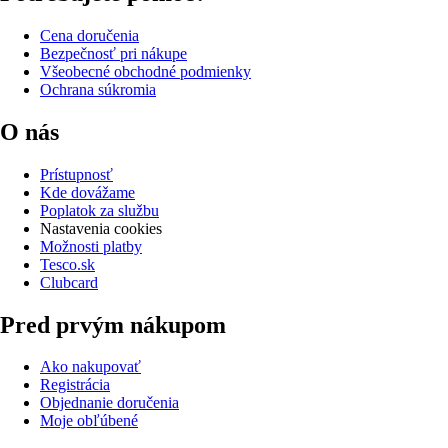
Cena doručenia
Bezpečnosť pri nákupe
Všeobecné obchodné podmienky
Ochrana súkromia
O nás
Prístupnosť
Kde dovážame
Poplatok za službu
Nastavenia cookies
Možnosti platby
Tesco.sk
Clubcard
Pred prvým nákupom
Ako nakupovať
Registrácia
Objednanie doručenia
Moje obľúbené