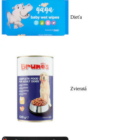
Dieťa
Zvieratá