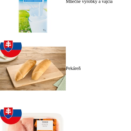
Mliečne výrobky a vajcia
Pekáreň