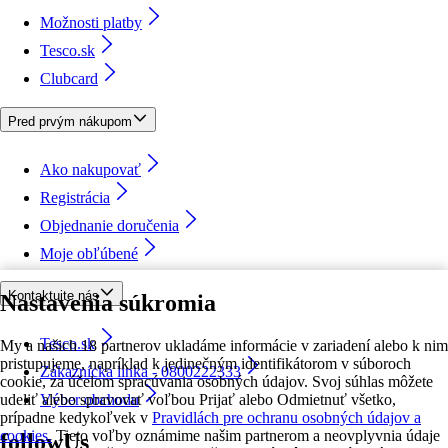
Možnosti platby
Tesco.sk
Clubcard
Pred prvým nákupom
Ako nakupovať
Registrácia
Objednanie doručenia
Moje obľúbené
Kontaktujte nás
Nastavenia súkromia
Tesco.sk
My a našich 18 partnerov ukladáme informácie v zariadení alebo k nim
pristupujeme, napríklad k jedinečným identifikátorom v súboroch
Zákaznícka linka - 0800222333
cookie, za účelom spracúvania osobných údajov. Svoj súhlas môžete
udeliť alebo spravovať voľbou Prijať alebo Odmietnuť všetko,
Výber obchodu
prípadne kedykoľvek v
Pravidlách pre ochranu osobných údajov a
cookies.
Tieto voľby oznámime našim partnerom a neovplyvnia údaje
followUs