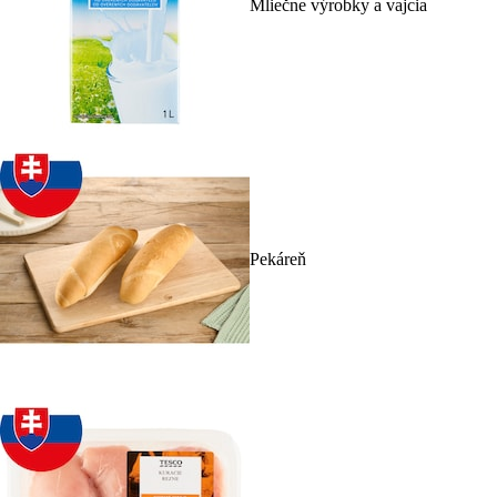
Mliečne výrobky a vajcia
Pekáreň