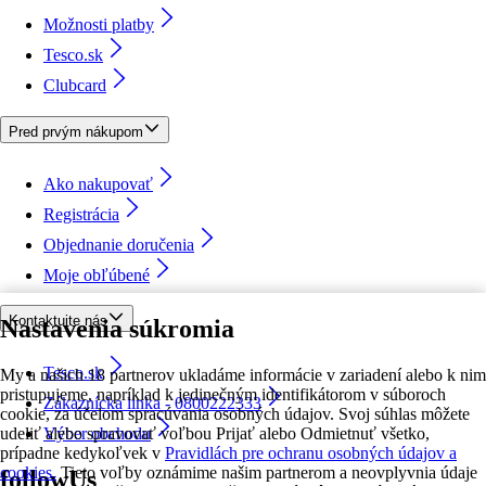
Možnosti platby
Tesco.sk
Clubcard
Pred prvým nákupom
Ako nakupovať
Registrácia
Objednanie doručenia
Moje obľúbené
Kontaktujte nás
Nastavenia súkromia
Tesco.sk
My a našich 18 partnerov ukladáme informácie v zariadení alebo k nim
pristupujeme, napríklad k jedinečným identifikátorom v súboroch
Zákaznícka linka - 0800222333
cookie, za účelom spracúvania osobných údajov. Svoj súhlas môžete
udeliť alebo spravovať voľbou Prijať alebo Odmietnuť všetko,
Výber obchodu
prípadne kedykoľvek v
Pravidlách pre ochranu osobných údajov a
cookies.
Tieto voľby oznámime našim partnerom a neovplyvnia údaje
followUs