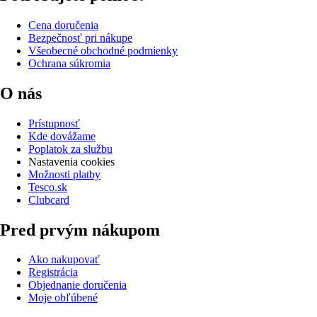
Cena doručenia
Bezpečnosť pri nákupe
Všeobecné obchodné podmienky
Ochrana súkromia
O nás
Prístupnosť
Kde dovážame
Poplatok za službu
Nastavenia cookies
Možnosti platby
Tesco.sk
Clubcard
Pred prvým nákupom
Ako nakupovať
Registrácia
Objednanie doručenia
Moje obľúbené