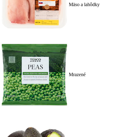
Mäso a lahôdky
Mrazené