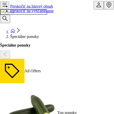
Preskočiť na hlavný obsah
Preskočiť na vyhľadávanie
Špeciálne ponuky
Špeciálne ponuky
All Offers
Top ponuky