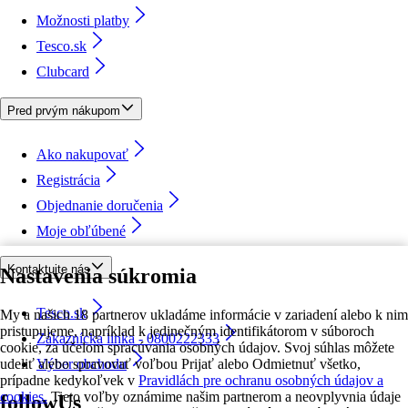
Možnosti platby
Tesco.sk
Clubcard
Pred prvým nákupom
Ako nakupovať
Registrácia
Objednanie doručenia
Moje obľúbené
Kontaktujte nás
Nastavenia súkromia
Tesco.sk
My a našich 18 partnerov ukladáme informácie v zariadení alebo k nim
pristupujeme, napríklad k jedinečným identifikátorom v súboroch
Zákaznícka linka - 0800222333
cookie, za účelom spracúvania osobných údajov. Svoj súhlas môžete
udeliť alebo spravovať voľbou Prijať alebo Odmietnuť všetko,
Výber obchodu
prípadne kedykoľvek v
Pravidlách pre ochranu osobných údajov a
cookies.
Tieto voľby oznámime našim partnerom a neovplyvnia údaje
followUs