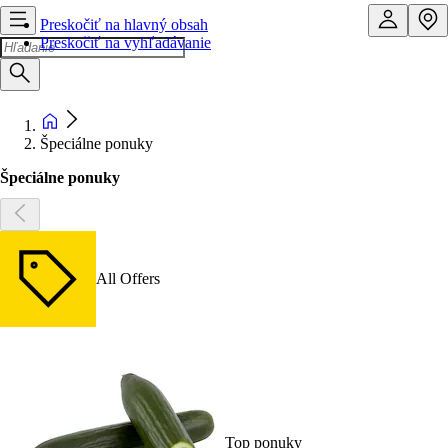
Preskočiť na hlavný obsah
Preskočiť na vyhľadávanie
Špeciálne ponuky
Špeciálne ponuky
All Offers
Top ponuky