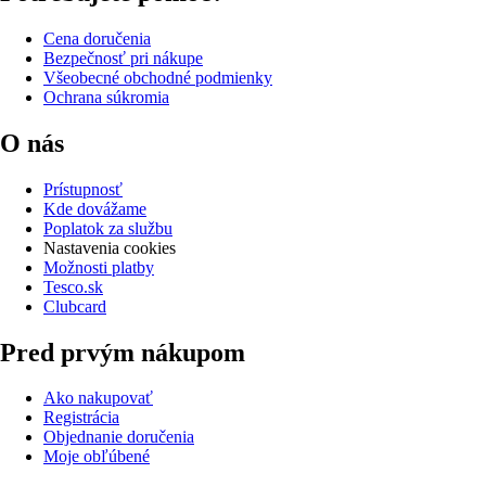
Cena doručenia
Bezpečnosť pri nákupe
Všeobecné obchodné podmienky
Ochrana súkromia
O nás
Prístupnosť
Kde dovážame
Poplatok za službu
Nastavenia cookies
Možnosti platby
Tesco.sk
Clubcard
Pred prvým nákupom
Ako nakupovať
Registrácia
Objednanie doručenia
Moje obľúbené