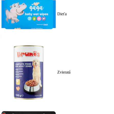
Dieťa
Zvieratá