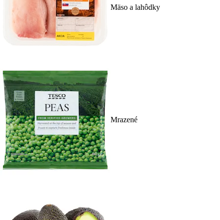
Mäso a lahôdky
Mrazené