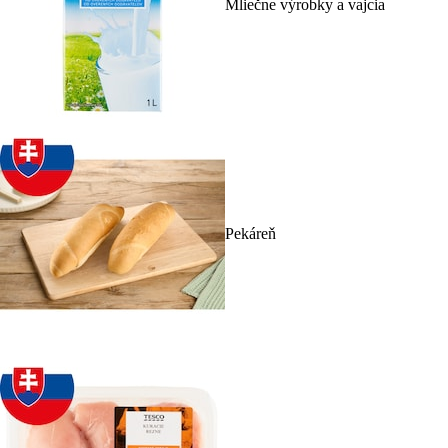
Mliečne výrobky a vajcia
Pekáreň