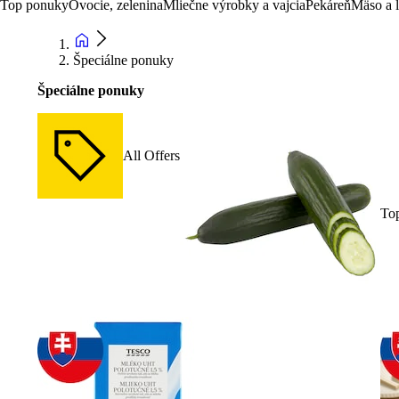
Top ponuky
Ovocie, zelenina
Mliečne výrobky a vajcia
Pekáreň
Mäso a 
Špeciálne ponuky
Špeciálne ponuky
All Offers
To