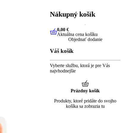
Nákupný košík
0,00 €
Aktuálna cena košíku
0,00 €
Aktuálna cena košíku
Objednať dodanie
Váš košík
Vyberte službu, ktorá je pre Vás
najvhodnejšie
Prázdny košík
Produkty, ktoré pridáte do svojho
košíka sa zobrazia tu