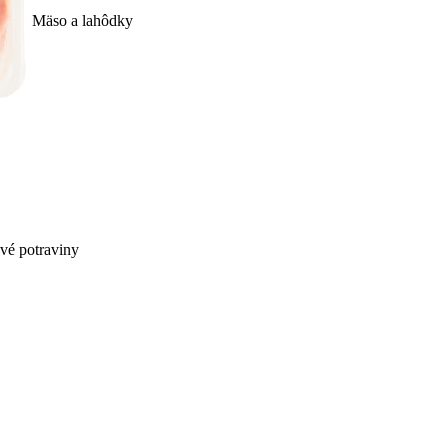
Mäso a lahôdky
ivé potraviny