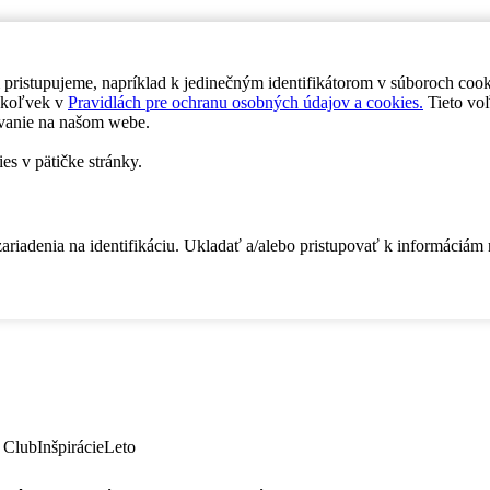
 pristupujeme, napríklad k jedinečným identifikátorom v súboroch coo
dykoľvek v
Pravidlách pre ochranu osobných údajov a cookies.
Tieto voľ
vanie na našom webe.
es v pätičke stránky.
zariadenia na identifikáciu. Ukladať a/alebo pristupovať k informáciám
 Club
Inšpirácie
Leto