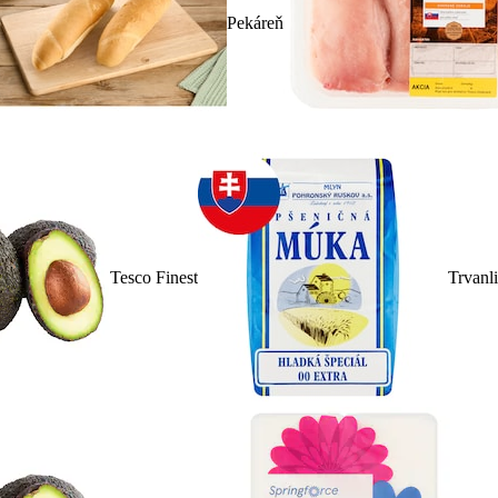
Pekáreň
Tesco Finest
Trvanl