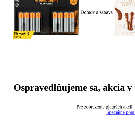
Domov a zábava
Ospravedlňujeme sa, akcia v te
Pre zobrazenie platných akcií,
Špeciálne pon