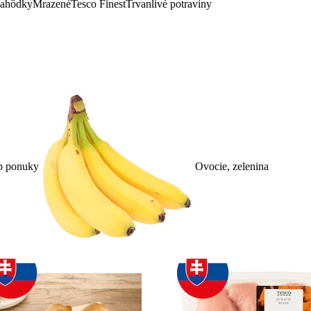
lahôdky
Mrazené
Tesco Finest
Trvanlivé potraviny
p ponuky
Ovocie, zelenina