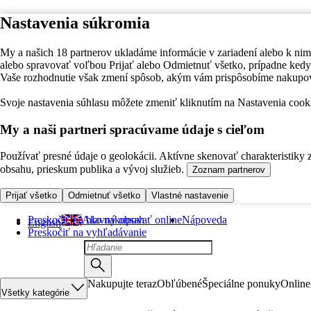
Nastavenia súkromia
My a našich 18 partnerov ukladáme informácie v zariadení alebo k nim
alebo spravovať voľbou Prijať alebo Odmietnuť všetko, prípadne ke
Vaše rozhodnutie však zmení spôsob, akým vám prispôsobíme nakupo
Svoje nastavenia súhlasu môžete zmeniť kliknutím na Nastavenia cooki
My a naši partneri spracúvame údaje s cieľom
Používať presné údaje o geolokácii. Aktívne skenovať charakteristiky 
obsahu, prieskum publika a vývoj služieb.
Zoznam partnerov
Prijať všetko
Odmietnuť všetko
Vlastné nastavenie
Preskočiť na hlavný obsah
Ako nakupovať online
Nápoveda
English
Preskočiť na vyhľadávanie
Nakupujte teraz
Obľúbené
Špeciálne ponuky
Online
Všetky kategórie