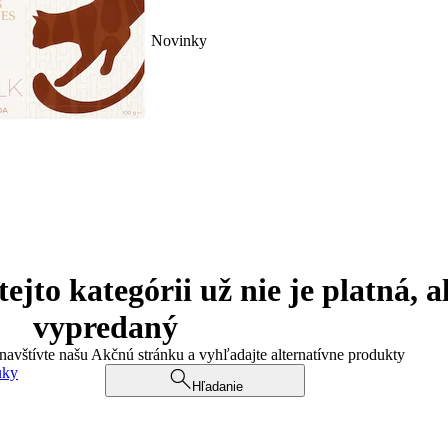
Novinky
jto kategórii už nie je platná, a
vypredaný
 navštívte našu Akčnú stránku a vyhľadajte alternatívne produkty
uky
Hľadanie