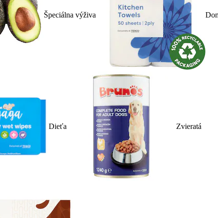
Špeciálna výživa
Dom
Dieťa
Zvieratá