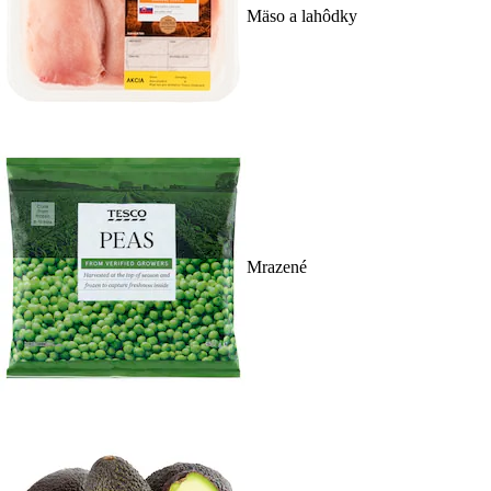
Mäso a lahôdky
Mrazené