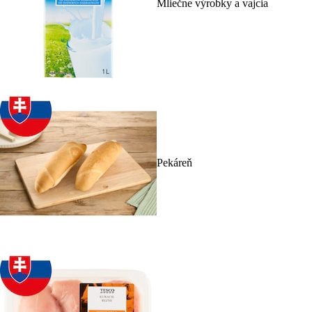
Mliečne výrobky a vajcia
Pekáreň