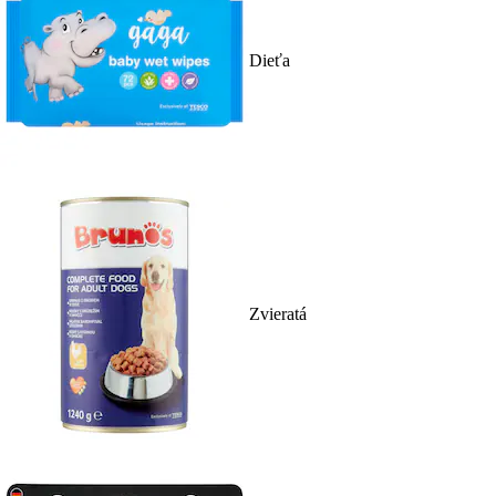
Dieťa
Zvieratá