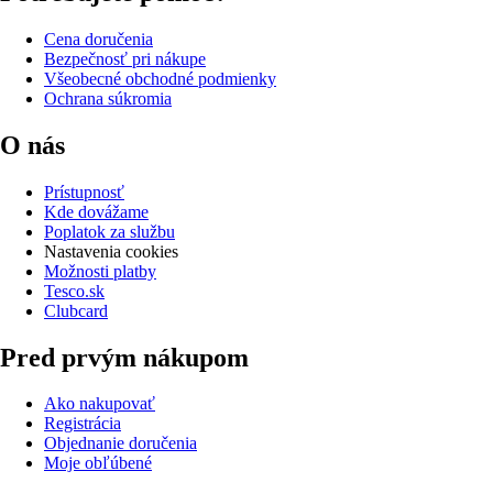
Cena doručenia
Bezpečnosť pri nákupe
Všeobecné obchodné podmienky
Ochrana súkromia
O nás
Prístupnosť
Kde dovážame
Poplatok za službu
Nastavenia cookies
Možnosti platby
Tesco.sk
Clubcard
Pred prvým nákupom
Ako nakupovať
Registrácia
Objednanie doručenia
Moje obľúbené