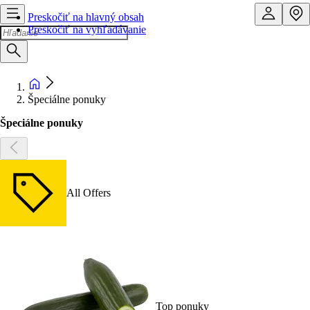
Preskočiť na hlavný obsah
Preskočiť na vyhľadávanie
Špeciálne ponuky
Špeciálne ponuky
All Offers
Top ponuky