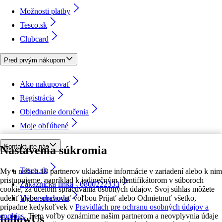
Možnosti platby
Tesco.sk
Clubcard
Pred prvým nákupom
Ako nakupovať
Registrácia
Objednanie doručenia
Moje obľúbené
Kontaktujte nás
Nastavenia súkromia
Tesco.sk
My a našich 18 partnerov ukladáme informácie v zariadení alebo k nim
pristupujeme, napríklad k jedinečným identifikátorom v súboroch
Zákaznícka linka - 0800222333
cookie, za účelom spracúvania osobných údajov. Svoj súhlas môžete
udeliť alebo spravovať voľbou Prijať alebo Odmietnuť všetko,
Výber obchodu
prípadne kedykoľvek v
Pravidlách pre ochranu osobných údajov a
cookies.
Tieto voľby oznámime našim partnerom a neovplyvnia údaje
followUs