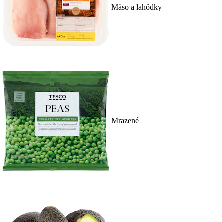
Mäso a lahôdky
Mrazené