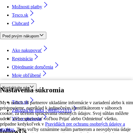
Možnosti platby
Tesco.sk
Clubcard
Pred prvým nákupom
Ako nakupovať
Registrácia
Objednanie doručenia
Moje obľúbené
Kontaktujte nás
Nastavenia súkromia
Tesco.sk
My a našich 18 partnerov ukladáme informácie v zariadení alebo k nim
pristupujeme, napríklad k jedinečným identifikátorom v súboroch
Zákaznícka linka - 0800222333
cookie, za účelom spracúvania osobných údajov. Svoj súhlas môžete
udeliť alebo spravovať voľbou Prijať alebo Odmietnuť všetko,
Výber obchodu
prípadne kedykoľvek v
Pravidlách pre ochranu osobných údajov a
cookies.
Tieto voľby oznámime našim partnerom a neovplyvnia údaje
followUs