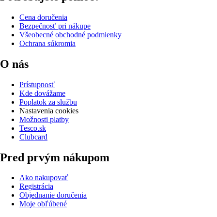
Cena doručenia
Bezpečnosť pri nákupe
Všeobecné obchodné podmienky
Ochrana súkromia
O nás
Prístupnosť
Kde dovážame
Poplatok za službu
Nastavenia cookies
Možnosti platby
Tesco.sk
Clubcard
Pred prvým nákupom
Ako nakupovať
Registrácia
Objednanie doručenia
Moje obľúbené