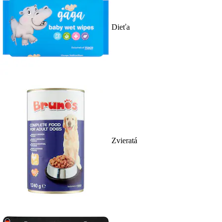
Dieťa
Zvieratá