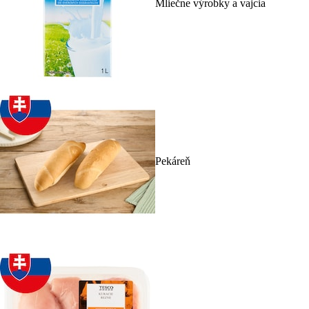
Mliečne výrobky a vajcia
Pekáreň