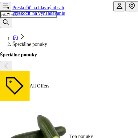
Preskočiť na hlavný obsah
Preskočiť na vyhľadávanie
Špeciálne ponuky
Špeciálne ponuky
All Offers
Top ponuky