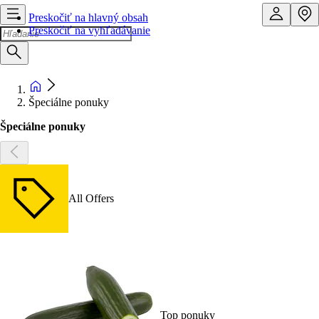
Preskočiť na hlavný obsah
Preskočiť na vyhľadávanie
Špeciálne ponuky
Špeciálne ponuky
All Offers
Top ponuky