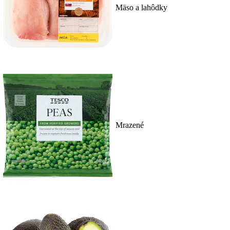
Mäso a lahôdky
Mrazené