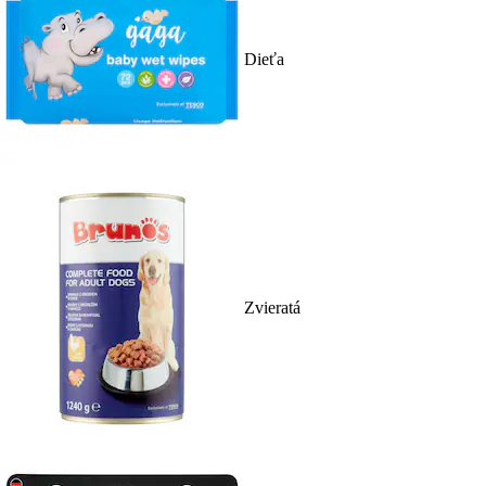
Dieťa
Zvieratá