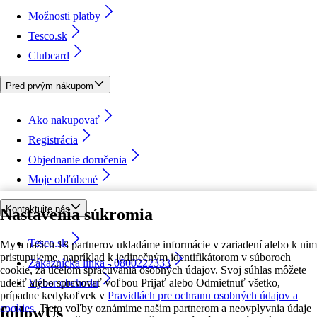
Možnosti platby
Tesco.sk
Clubcard
Pred prvým nákupom
Ako nakupovať
Registrácia
Objednanie doručenia
Moje obľúbené
Kontaktujte nás
Nastavenia súkromia
Tesco.sk
My a našich 18 partnerov ukladáme informácie v zariadení alebo k nim
pristupujeme, napríklad k jedinečným identifikátorom v súboroch
Zákaznícka linka - 0800222333
cookie, za účelom spracúvania osobných údajov. Svoj súhlas môžete
udeliť alebo spravovať voľbou Prijať alebo Odmietnuť všetko,
Výber obchodu
prípadne kedykoľvek v
Pravidlách pre ochranu osobných údajov a
cookies.
Tieto voľby oznámime našim partnerom a neovplyvnia údaje
followUs