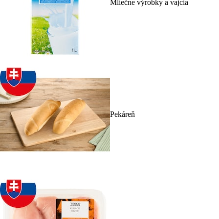
Mliečne výrobky a vajcia
Pekáreň