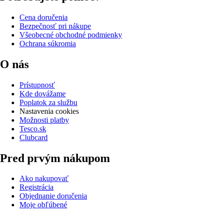
Cena doručenia
Bezpečnosť pri nákupe
Všeobecné obchodné podmienky
Ochrana súkromia
O nás
Prístupnosť
Kde dovážame
Poplatok za službu
Nastavenia cookies
Možnosti platby
Tesco.sk
Clubcard
Pred prvým nákupom
Ako nakupovať
Registrácia
Objednanie doručenia
Moje obľúbené