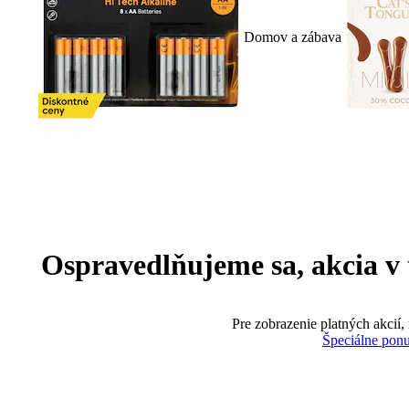
Domov a zábava
Ospravedlňujeme sa, akcia v te
Pre zobrazenie platných akcií,
Špeciálne pon