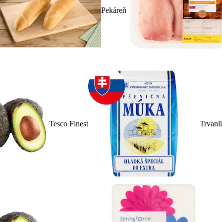
Pekáreň
Tesco Finest
Trvanl