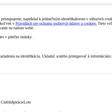
 pristupujeme, napríklad k jedinečným identifikátorom v súboroch coo
dykoľvek v
Pravidlách pre ochranu osobných údajov a cookies.
Tieto voľ
vanie na našom webe.
es v pätičke stránky.
zariadenia na identifikáciu. Ukladať a/alebo pristupovať k informáciám
 Club
Inšpirácie
Leto