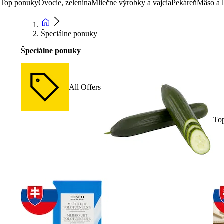
Top ponuky
Ovocie, zelenina
Mliečne výrobky a vajcia
Pekáreň
Mäso a 
Špeciálne ponuky
Špeciálne ponuky
All Offers
To