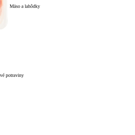
Mäso a lahôdky
ivé potraviny