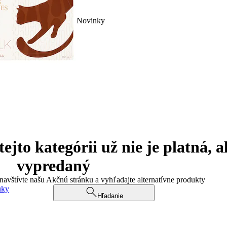
Novinky
jto kategórii už nie je platná, a
vypredaný
 navštívte našu Akčnú stránku a vyhľadajte alternatívne produkty
uky
Hľadanie