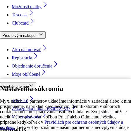
Možnosti platby
Tesco.sk
Clubcard
Pred prvým nákupom
Ako nakupovať
Registrácia
Objednanie doručenia
Moje obľúbené
Kontaktujte nás
Nastavenia súkromia
Tesco.sk
My a našich 18 partnerov ukladáme informácie v zariadení alebo k nim
pristupujeme, napríklad k jedinečným identifikátorom v súboroch
Zákaznícka linka - 0800222333
cookie, za účelom spracúvania osobných údajov. Svoj súhlas môžete
udeliť alebo spravovať voľbou Prijať alebo Odmietnuť všetko,
Výber obchodu
prípadne kedykoľvek v
Pravidlách pre ochranu osobných údajov a
cookies.
Tieto voľby oznámime našim partnerom a neovplyvnia údaje
followUs