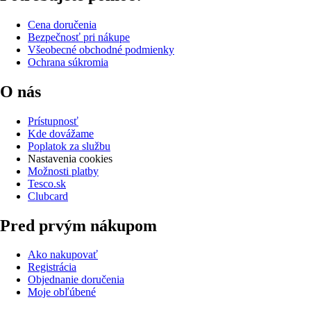
Cena doručenia
Bezpečnosť pri nákupe
Všeobecné obchodné podmienky
Ochrana súkromia
O nás
Prístupnosť
Kde dovážame
Poplatok za službu
Nastavenia cookies
Možnosti platby
Tesco.sk
Clubcard
Pred prvým nákupom
Ako nakupovať
Registrácia
Objednanie doručenia
Moje obľúbené