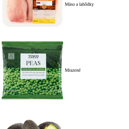
Mäso a lahôdky
Mrazené