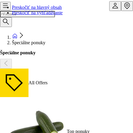
Preskočiť na hlavný obsah
Preskočiť na vyhľadávanie
Špeciálne ponuky
Špeciálne ponuky
All Offers
Top ponuky