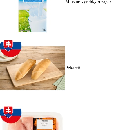
Mliečne výrobky a vajcia
Pekáreň