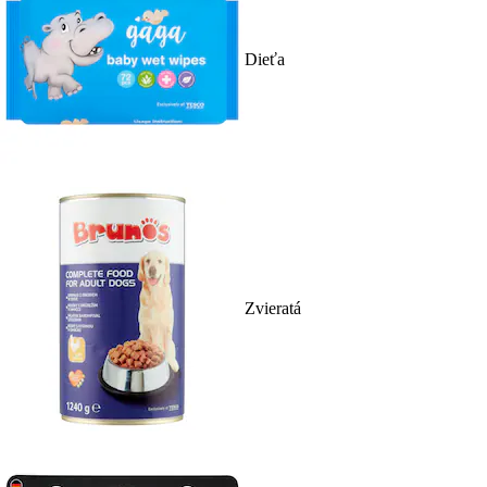
Dieťa
Zvieratá