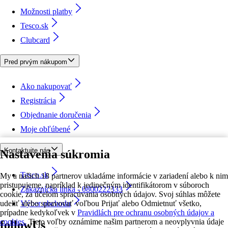
Možnosti platby
Tesco.sk
Clubcard
Pred prvým nákupom
Ako nakupovať
Registrácia
Objednanie doručenia
Moje obľúbené
Kontaktujte nás
Nastavenia súkromia
Tesco.sk
My a našich 18 partnerov ukladáme informácie v zariadení alebo k nim
pristupujeme, napríklad k jedinečným identifikátorom v súboroch
Zákaznícka linka - 0800222333
cookie, za účelom spracúvania osobných údajov. Svoj súhlas môžete
udeliť alebo spravovať voľbou Prijať alebo Odmietnuť všetko,
Výber obchodu
prípadne kedykoľvek v
Pravidlách pre ochranu osobných údajov a
cookies.
Tieto voľby oznámime našim partnerom a neovplyvnia údaje
followUs