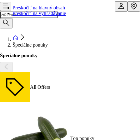
Preskočiť na hlavný obsah
Preskočiť na vyhľadávanie
Špeciálne ponuky
Špeciálne ponuky
All Offers
Top ponuky