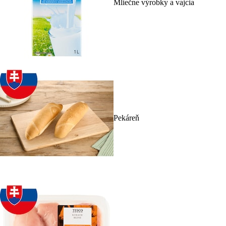
Mliečne výrobky a vajcia
Pekáreň