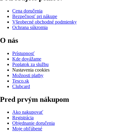
Cena doručenia
Bezpečnosť pri nákupe
Všeobecné obchodné podmienky
Ochrana súkromia
O nás
Prístupnosť
Kde dovážame
Poplatok za službu
Nastavenia cookies
Možnosti platby
Tesco.sk
Clubcard
Pred prvým nákupom
Ako nakupovať
Registrácia
Objednanie doručenia
Moje obľúbené