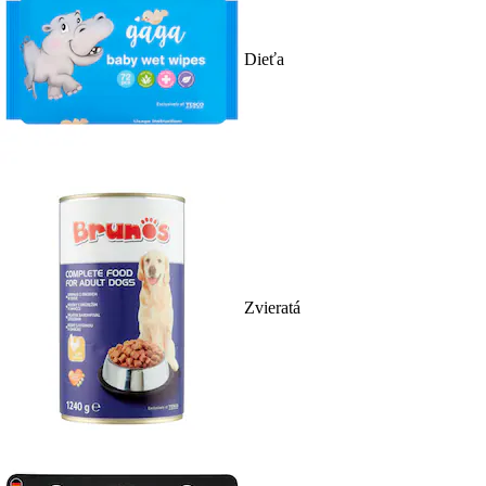
Dieťa
Zvieratá