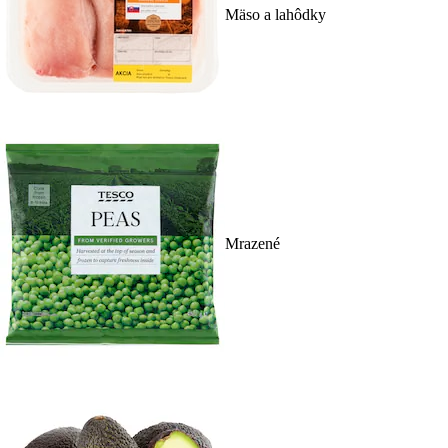
Mäso a lahôdky
Mrazené