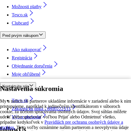
Možnosti platby
Tesco.sk
Clubcard
Pred prvým nákupom
Ako nakupovať
Registrácia
Objednanie doručenia
Moje obľúbené
Kontaktujte nás
Nastavenia súkromia
Tesco.sk
My a našich 18 partnerov ukladáme informácie v zariadení alebo k nim
pristupujeme, napríklad k jedinečným identifikátorom v súboroch
Zákaznícka linka - 0800222333
cookie, za účelom spracúvania osobných údajov. Svoj súhlas môžete
udeliť alebo spravovať voľbou Prijať alebo Odmietnuť všetko,
Výber obchodu
prípadne kedykoľvek v
Pravidlách pre ochranu osobných údajov a
cookies.
Tieto voľby oznámime našim partnerom a neovplyvnia údaje
followUs