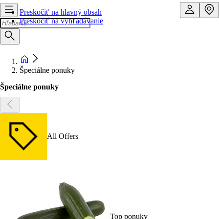
Preskočiť na hlavný obsah
Preskočiť na vyhľadávanie
Špeciálne ponuky
Špeciálne ponuky
All Offers
Top ponuky