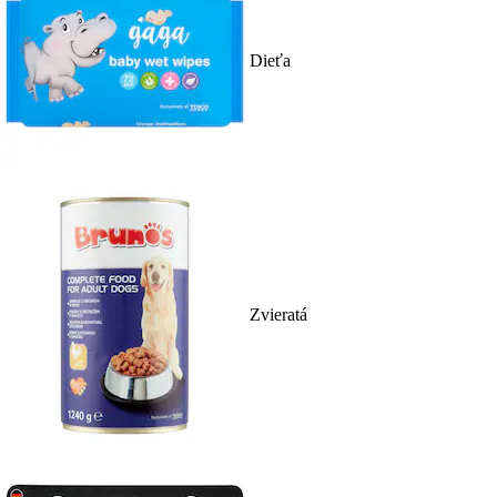
Dieťa
Zvieratá