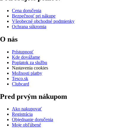
Cena doručenia
Bezpečnosť pri nákupe
Všeobecné obchodné podmienky
Ochrana súkromia
O nás
Prístupnosť
Kde dovážame
Poplatok za službu
Nastavenia cookies
Možnosti platby
Tesco.sk
Clubcard
Pred prvým nákupom
Ako nakupovať
Registrácia
Objednanie doručenia
Moje obľúbené