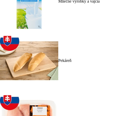
Mliečne výrobky a vajcia
Pekáreň