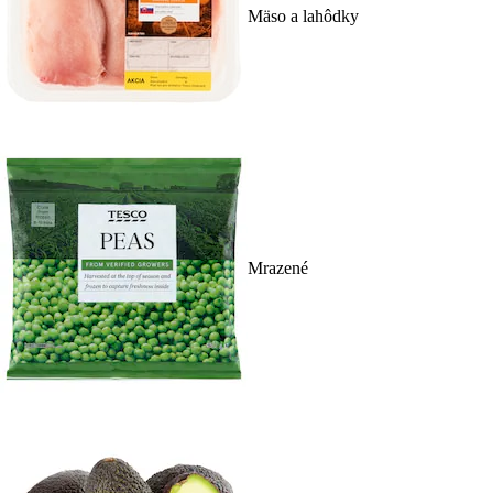
Mäso a lahôdky
Mrazené