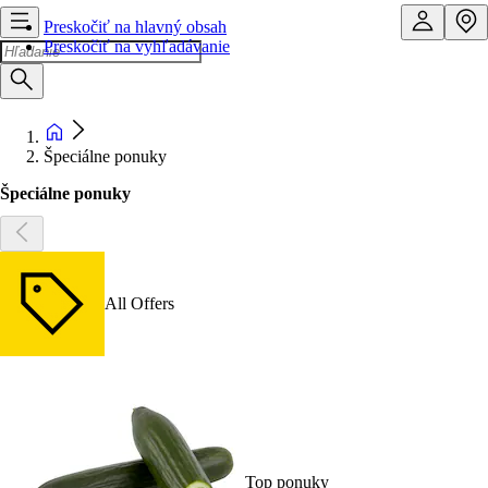
Preskočiť na hlavný obsah
Preskočiť na vyhľadávanie
Špeciálne ponuky
Špeciálne ponuky
All Offers
Top ponuky