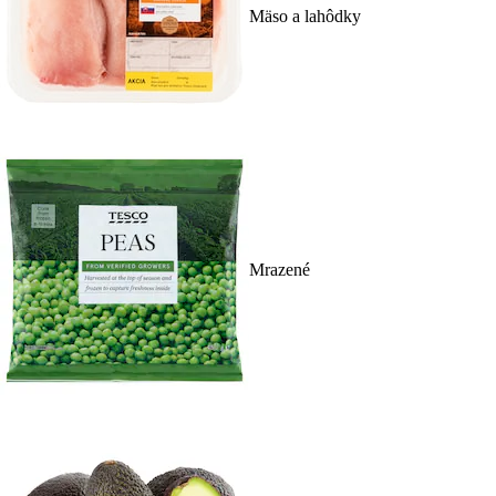
Mäso a lahôdky
Mrazené