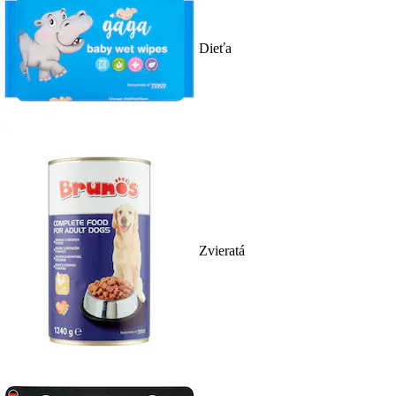
Dieťa
Zvieratá