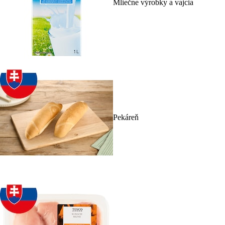
Mliečne výrobky a vajcia
Pekáreň