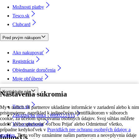
Možnosti platby
Tesco.sk
Clubcard
Pred prvým nákupom
Ako nakupovať
Registrácia
Objednanie doručenia
Moje obľúbené
Kontaktujte nás
Nastavenia súkromia
Tesco.sk
My a našich 18 partnerov ukladáme informácie v zariadení alebo k nim
pristupujeme, napríklad k jedinečným identifikátorom v súboroch
Zákaznícka linka - 0800222333
cookie, za účelom spracúvania osobných údajov. Svoj súhlas môžete
udeliť alebo spravovať voľbou Prijať alebo Odmietnuť všetko,
Výber obchodu
prípadne kedykoľvek v
Pravidlách pre ochranu osobných údajov a
cookies.
Tieto voľby oznámime našim partnerom a neovplyvnia údaje
followUs