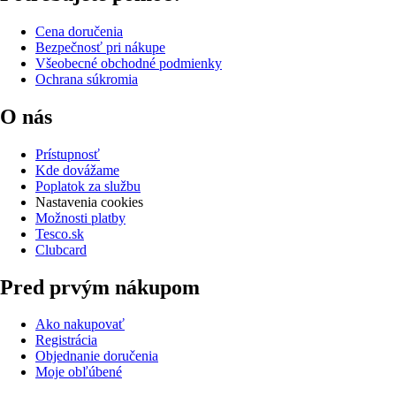
Cena doručenia
Bezpečnosť pri nákupe
Všeobecné obchodné podmienky
Ochrana súkromia
O nás
Prístupnosť
Kde dovážame
Poplatok za službu
Nastavenia cookies
Možnosti platby
Tesco.sk
Clubcard
Pred prvým nákupom
Ako nakupovať
Registrácia
Objednanie doručenia
Moje obľúbené