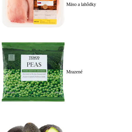
Mäso a lahôdky
Mrazené