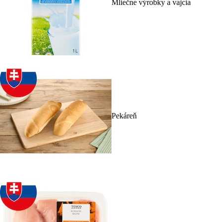
Mliečne výrobky a vajcia
Pekáreň