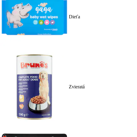
Dieťa
Zvieratá