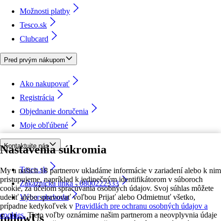
Možnosti platby
Tesco.sk
Clubcard
Pred prvým nákupom
Ako nakupovať
Registrácia
Objednanie doručenia
Moje obľúbené
Kontaktujte nás
Nastavenia súkromia
Tesco.sk
My a našich 18 partnerov ukladáme informácie v zariadení alebo k nim
pristupujeme, napríklad k jedinečným identifikátorom v súboroch
Zákaznícka linka - 0800222333
cookie, za účelom spracúvania osobných údajov. Svoj súhlas môžete
udeliť alebo spravovať voľbou Prijať alebo Odmietnuť všetko,
Výber obchodu
prípadne kedykoľvek v
Pravidlách pre ochranu osobných údajov a
cookies.
Tieto voľby oznámime našim partnerom a neovplyvnia údaje
followUs