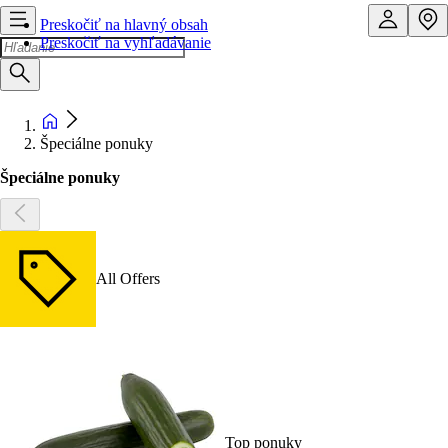
Preskočiť na hlavný obsah
Preskočiť na vyhľadávanie
Špeciálne ponuky
Špeciálne ponuky
All Offers
Top ponuky