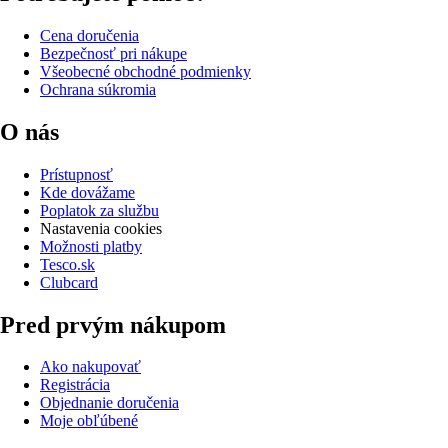
Cena doručenia
Bezpečnosť pri nákupe
Všeobecné obchodné podmienky
Ochrana súkromia
O nás
Prístupnosť
Kde dovážame
Poplatok za službu
Nastavenia cookies
Možnosti platby
Tesco.sk
Clubcard
Pred prvým nákupom
Ako nakupovať
Registrácia
Objednanie doručenia
Moje obľúbené