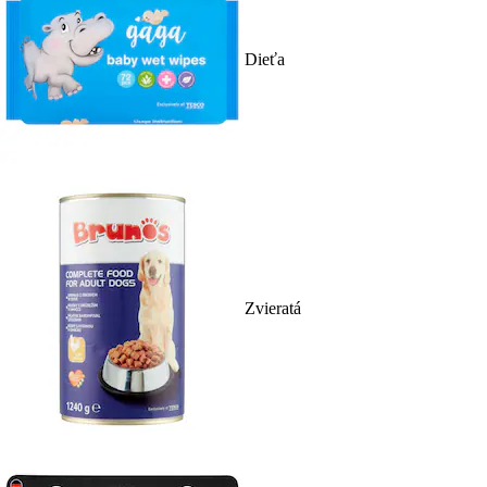
Dieťa
Zvieratá