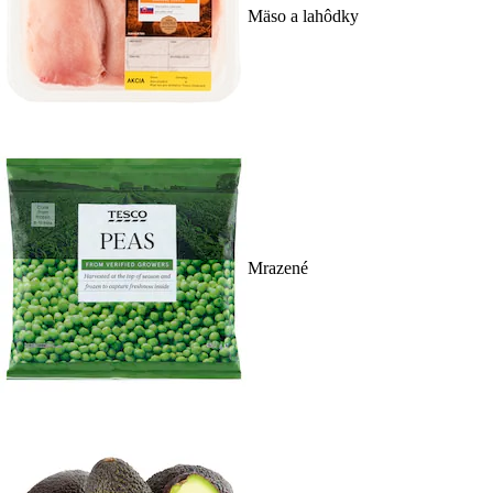
Mäso a lahôdky
Mrazené