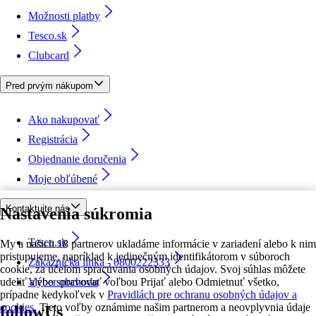
Možnosti platby
Tesco.sk
Clubcard
Pred prvým nákupom
Ako nakupovať
Registrácia
Objednanie doručenia
Moje obľúbené
Kontaktujte nás
Nastavenia súkromia
Tesco.sk
My a našich 18 partnerov ukladáme informácie v zariadení alebo k nim
pristupujeme, napríklad k jedinečným identifikátorom v súboroch
Zákaznícka linka - 0800222333
cookie, za účelom spracúvania osobných údajov. Svoj súhlas môžete
udeliť alebo spravovať voľbou Prijať alebo Odmietnuť všetko,
Výber obchodu
prípadne kedykoľvek v
Pravidlách pre ochranu osobných údajov a
cookies.
Tieto voľby oznámime našim partnerom a neovplyvnia údaje
followUs