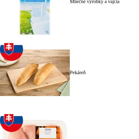
Mliečne výrobky a vajcia
Pekáreň