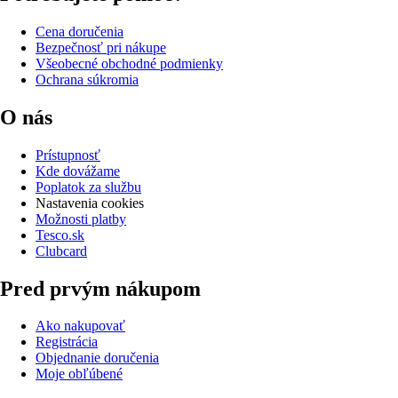
Cena doručenia
Bezpečnosť pri nákupe
Všeobecné obchodné podmienky
Ochrana súkromia
O nás
Prístupnosť
Kde dovážame
Poplatok za službu
Nastavenia cookies
Možnosti platby
Tesco.sk
Clubcard
Pred prvým nákupom
Ako nakupovať
Registrácia
Objednanie doručenia
Moje obľúbené