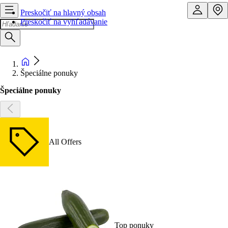
Preskočiť na hlavný obsah
Preskočiť na vyhľadávanie
Špeciálne ponuky
Špeciálne ponuky
All Offers
Top ponuky