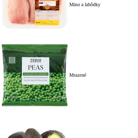
Mäso a lahôdky
Mrazené