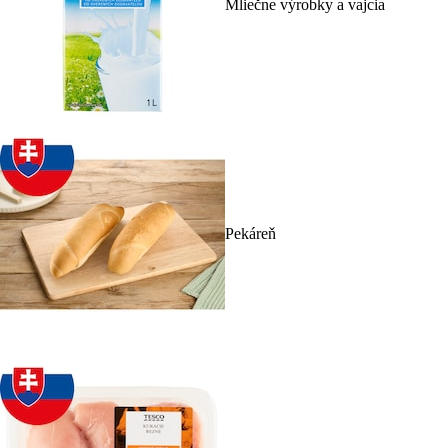
Mliečne výrobky a vajcia
Pekáreň