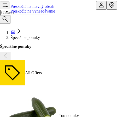
Preskočiť na hlavný obsah
Preskočiť na vyhľadávanie
Špeciálne ponuky
Špeciálne ponuky
All Offers
Top ponuky