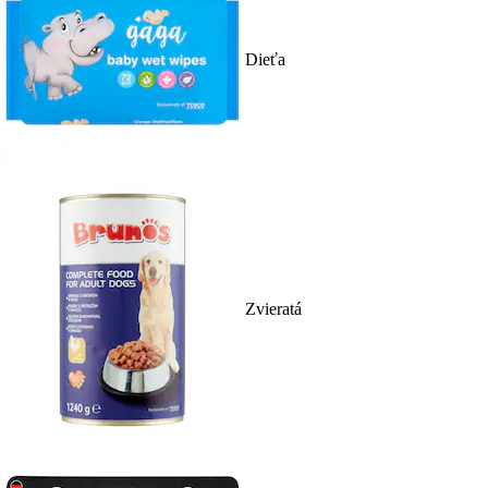
Dieťa
Zvieratá