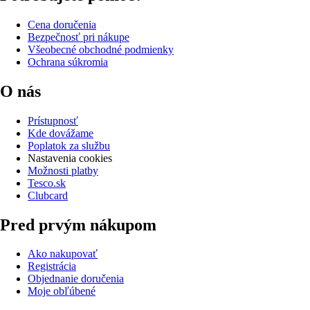
Cena doručenia
Bezpečnosť pri nákupe
Všeobecné obchodné podmienky
Ochrana súkromia
O nás
Prístupnosť
Kde dovážame
Poplatok za službu
Nastavenia cookies
Možnosti platby
Tesco.sk
Clubcard
Pred prvým nákupom
Ako nakupovať
Registrácia
Objednanie doručenia
Moje obľúbené