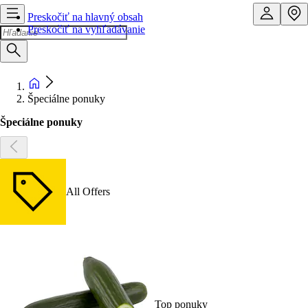
Preskočiť na hlavný obsah
Preskočiť na vyhľadávanie
Špeciálne ponuky
Špeciálne ponuky
All Offers
Top ponuky