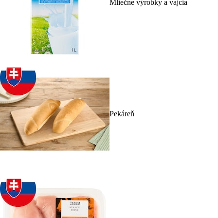
Mliečne výrobky a vajcia
Pekáreň