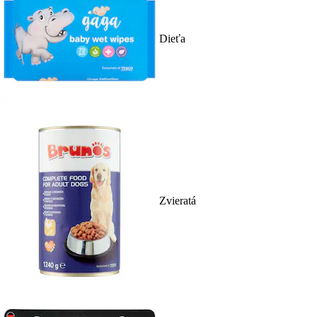
Dieťa
Zvieratá