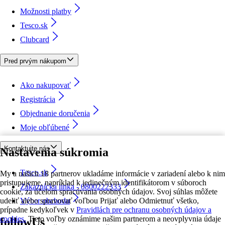
Možnosti platby
Tesco.sk
Clubcard
Pred prvým nákupom
Ako nakupovať
Registrácia
Objednanie doručenia
Moje obľúbené
Kontaktujte nás
Nastavenia súkromia
Tesco.sk
My a našich 18 partnerov ukladáme informácie v zariadení alebo k nim
pristupujeme, napríklad k jedinečným identifikátorom v súboroch
Zákaznícka linka - 0800222333
cookie, za účelom spracúvania osobných údajov. Svoj súhlas môžete
udeliť alebo spravovať voľbou Prijať alebo Odmietnuť všetko,
Výber obchodu
prípadne kedykoľvek v
Pravidlách pre ochranu osobných údajov a
cookies.
Tieto voľby oznámime našim partnerom a neovplyvnia údaje
followUs