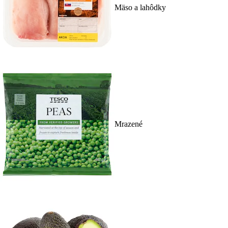
Mäso a lahôdky
Mrazené