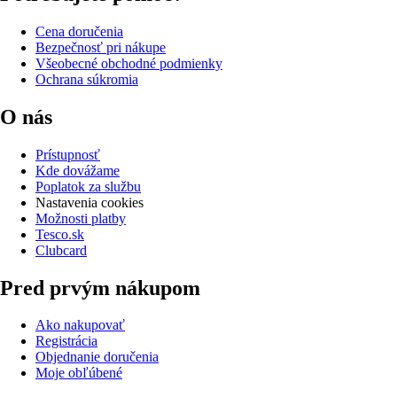
Cena doručenia
Bezpečnosť pri nákupe
Všeobecné obchodné podmienky
Ochrana súkromia
O nás
Prístupnosť
Kde dovážame
Poplatok za službu
Nastavenia cookies
Možnosti platby
Tesco.sk
Clubcard
Pred prvým nákupom
Ako nakupovať
Registrácia
Objednanie doručenia
Moje obľúbené