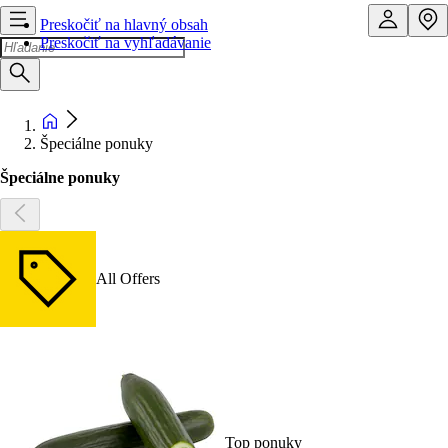
Preskočiť na hlavný obsah
Preskočiť na vyhľadávanie
Špeciálne ponuky
Špeciálne ponuky
All Offers
Top ponuky