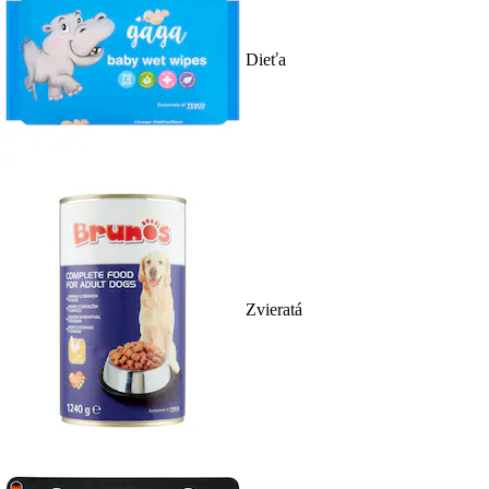
Dieťa
Zvieratá