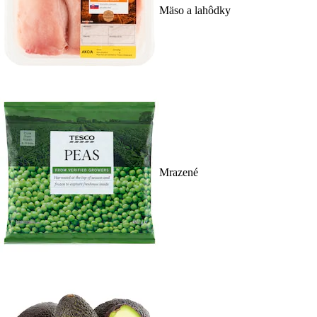
Mäso a lahôdky
Mrazené