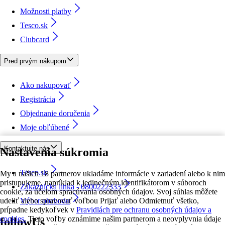
Možnosti platby
Tesco.sk
Clubcard
Pred prvým nákupom
Ako nakupovať
Registrácia
Objednanie doručenia
Moje obľúbené
Kontaktujte nás
Nastavenia súkromia
Tesco.sk
My a našich 18 partnerov ukladáme informácie v zariadení alebo k nim
pristupujeme, napríklad k jedinečným identifikátorom v súboroch
Zákaznícka linka - 0800222333
cookie, za účelom spracúvania osobných údajov. Svoj súhlas môžete
udeliť alebo spravovať voľbou Prijať alebo Odmietnuť všetko,
Výber obchodu
prípadne kedykoľvek v
Pravidlách pre ochranu osobných údajov a
cookies.
Tieto voľby oznámime našim partnerom a neovplyvnia údaje
followUs