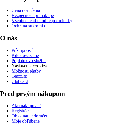
Cena doručenia
Bezpečnosť pri nákupe
Všeobecné obchodné podmienky
Ochrana súkromia
O nás
Prístupnosť
Kde dovážame
Poplatok za službu
Nastavenia cookies
Možnosti platby
Tesco.sk
Clubcard
Pred prvým nákupom
Ako nakupovať
Registrácia
Objednanie doručenia
Moje obľúbené