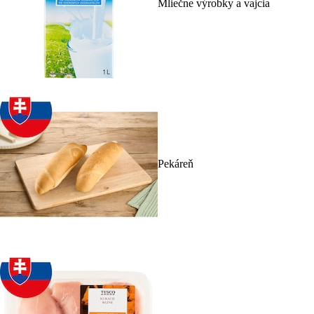
Mliečne výrobky a vajcia
Pekáreň