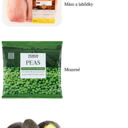
Mäso a lahôdky
Mrazené