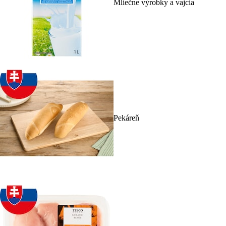
Mliečne výrobky a vajcia
Pekáreň