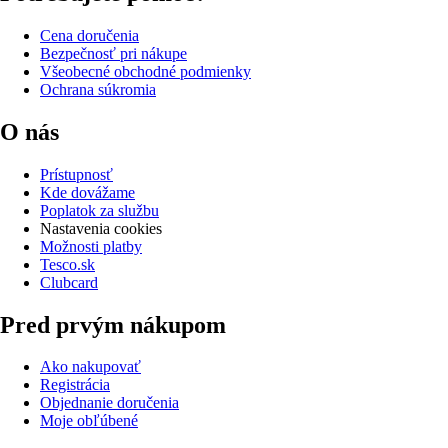
Cena doručenia
Bezpečnosť pri nákupe
Všeobecné obchodné podmienky
Ochrana súkromia
O nás
Prístupnosť
Kde dovážame
Poplatok za službu
Nastavenia cookies
Možnosti platby
Tesco.sk
Clubcard
Pred prvým nákupom
Ako nakupovať
Registrácia
Objednanie doručenia
Moje obľúbené