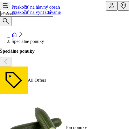
Preskočiť na hlavný obsah
Preskočiť na vyhľadávanie
Špeciálne ponuky
Špeciálne ponuky
All Offers
Top ponuky