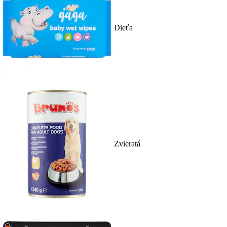
Dieťa
Zvieratá