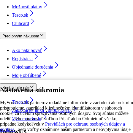
Možnosti platby
Tesco.sk
Clubcard
Pred prvým nákupom
Ako nakupovať
Registrácia
Objednanie doručenia
Moje obľúbené
Kontaktujte nás
Nastavenia súkromia
Tesco.sk
My a našich 18 partnerov ukladáme informácie v zariadení alebo k nim
pristupujeme, napríklad k jedinečným identifikátorom v súboroch
Zákaznícka linka - 0800222333
cookie, za účelom spracúvania osobných údajov. Svoj súhlas môžete
udeliť alebo spravovať voľbou Prijať alebo Odmietnuť všetko,
Výber obchodu
prípadne kedykoľvek v
Pravidlách pre ochranu osobných údajov a
cookies.
Tieto voľby oznámime našim partnerom a neovplyvnia údaje
followUs