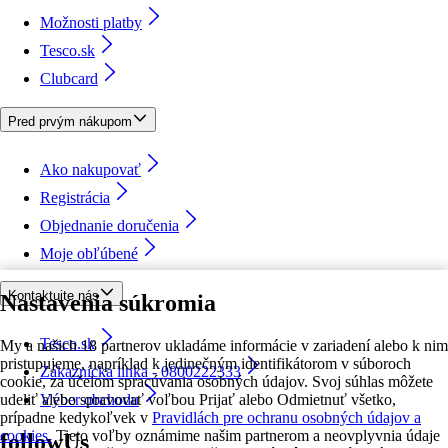
Možnosti platby
Tesco.sk
Clubcard
Pred prvým nákupom
Ako nakupovať
Registrácia
Objednanie doručenia
Moje obľúbené
Kontaktujte nás
Nastavenia súkromia
Tesco.sk
My a našich 18 partnerov ukladáme informácie v zariadení alebo k nim
pristupujeme, napríklad k jedinečným identifikátorom v súboroch
Zákaznícka linka - 0800222333
cookie, za účelom spracúvania osobných údajov. Svoj súhlas môžete
udeliť alebo spravovať voľbou Prijať alebo Odmietnuť všetko,
Výber obchodu
prípadne kedykoľvek v
Pravidlách pre ochranu osobných údajov a
cookies.
Tieto voľby oznámime našim partnerom a neovplyvnia údaje
followUs