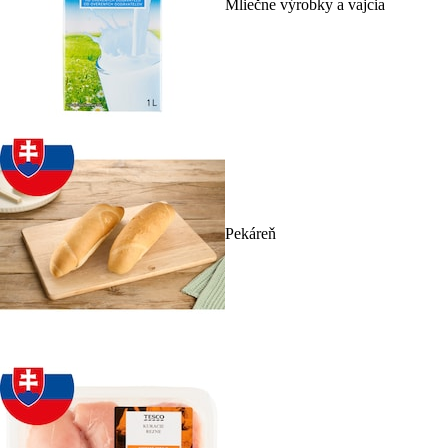
Mliečne výrobky a vajcia
Pekáreň