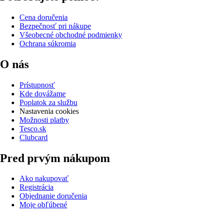
Cena doručenia
Bezpečnosť pri nákupe
Všeobecné obchodné podmienky
Ochrana súkromia
O nás
Prístupnosť
Kde dovážame
Poplatok za službu
Nastavenia cookies
Možnosti platby
Tesco.sk
Clubcard
Pred prvým nákupom
Ako nakupovať
Registrácia
Objednanie doručenia
Moje obľúbené