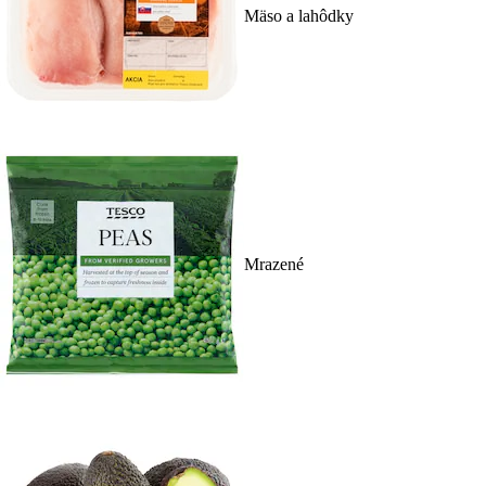
Mäso a lahôdky
Mrazené