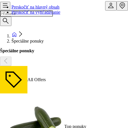
Preskočiť na hlavný obsah
Preskočiť na vyhľadávanie
Špeciálne ponuky
Špeciálne ponuky
All Offers
Top ponuky