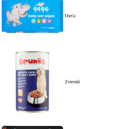
Dieťa
Zvieratá