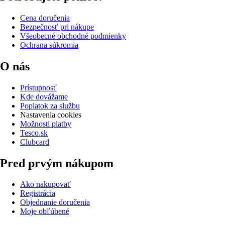
Cena doručenia
Bezpečnosť pri nákupe
Všeobecné obchodné podmienky
Ochrana súkromia
O nás
Prístupnosť
Kde dovážame
Poplatok za službu
Nastavenia cookies
Možnosti platby
Tesco.sk
Clubcard
Pred prvým nákupom
Ako nakupovať
Registrácia
Objednanie doručenia
Moje obľúbené