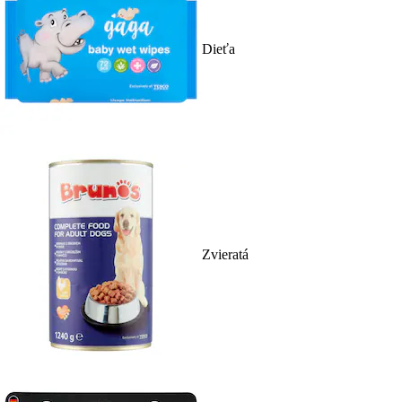
Dieťa
Zvieratá