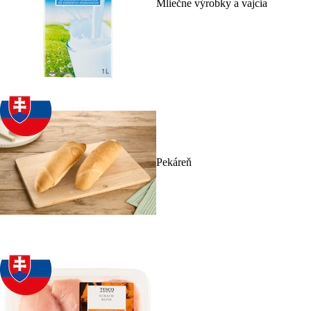
Mliečne výrobky a vajcia
Pekáreň