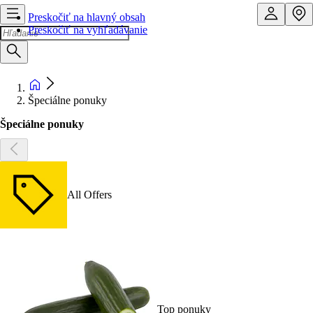
Preskočiť na hlavný obsah
Preskočiť na vyhľadávanie
Špeciálne ponuky
Špeciálne ponuky
All Offers
Top ponuky