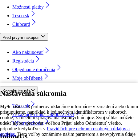
Možnosti platby
Tesco.sk
Clubcard
Pred prvým nákupom
Ako nakupovať
Registrácia
Objednanie doručenia
Moje obľúbené
Kontaktujte nás
Nastavenia súkromia
Tesco.sk
My a našich 18 partnerov ukladáme informácie v zariadení alebo k nim
pristupujeme, napríklad k jedinečným identifikátorom v súboroch
Zákaznícka linka - 0800222333
cookie, za účelom spracúvania osobných údajov. Svoj súhlas môžete
udeliť alebo spravovať voľbou Prijať alebo Odmietnuť všetko,
Výber obchodu
prípadne kedykoľvek v
Pravidlách pre ochranu osobných údajov a
cookies.
Tieto voľby oznámime našim partnerom a neovplyvnia údaje
followUs