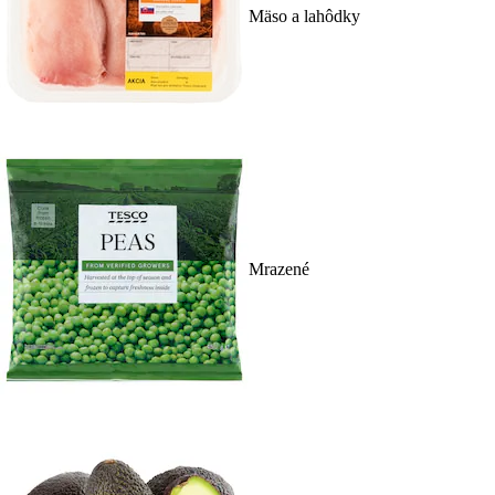
Mäso a lahôdky
Mrazené