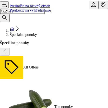
Preskočiť na hlavný obsah
Preskočiť na vyhľadávanie
Špeciálne ponuky
Špeciálne ponuky
All Offers
Top ponuky