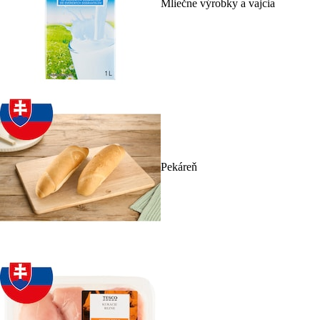
Mliečne výrobky a vajcia
Pekáreň