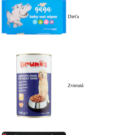
Dieťa
Zvieratá