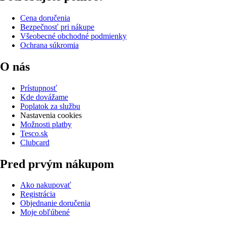
Cena doručenia
Bezpečnosť pri nákupe
Všeobecné obchodné podmienky
Ochrana súkromia
O nás
Prístupnosť
Kde dovážame
Poplatok za službu
Nastavenia cookies
Možnosti platby
Tesco.sk
Clubcard
Pred prvým nákupom
Ako nakupovať
Registrácia
Objednanie doručenia
Moje obľúbené