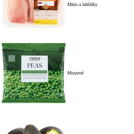
Mäso a lahôdky
Mrazené