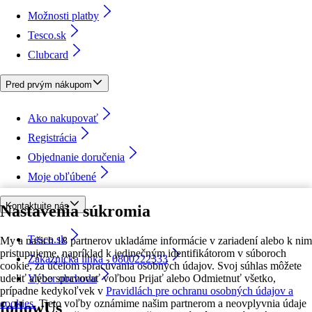
Možnosti platby
Tesco.sk
Clubcard
Pred prvým nákupom
Ako nakupovať
Registrácia
Objednanie doručenia
Moje obľúbené
Kontaktujte nás
Nastavenia súkromia
Tesco.sk
My a našich 18 partnerov ukladáme informácie v zariadení alebo k nim
pristupujeme, napríklad k jedinečným identifikátorom v súboroch
Zákaznícka linka - 0800222333
cookie, za účelom spracúvania osobných údajov. Svoj súhlas môžete
udeliť alebo spravovať voľbou Prijať alebo Odmietnuť všetko,
Výber obchodu
prípadne kedykoľvek v
Pravidlách pre ochranu osobných údajov a
cookies.
Tieto voľby oznámime našim partnerom a neovplyvnia údaje
followUs