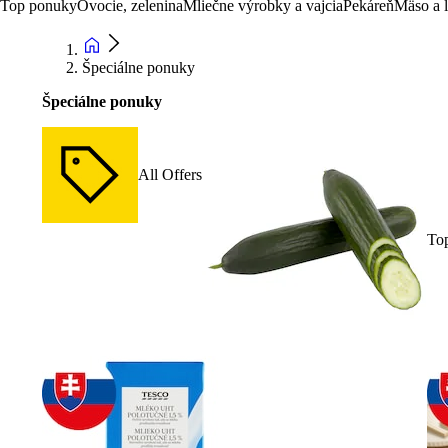
Top ponuky
Ovocie, zelenina
Mliečne výrobky a vajcia
Pekáreň
Mäso a 
Špeciálne ponuky
Špeciálne ponuky
All Offers
To