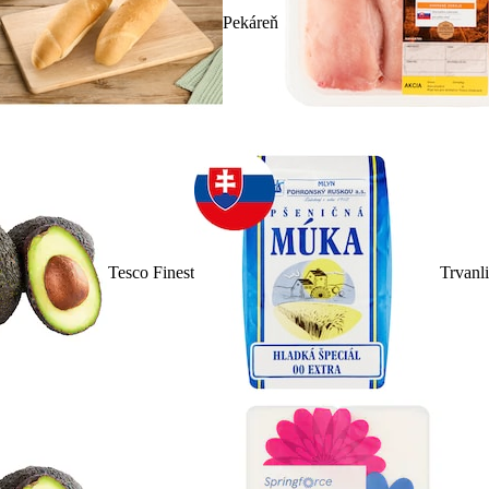
Pekáreň
Tesco Finest
Trvanl