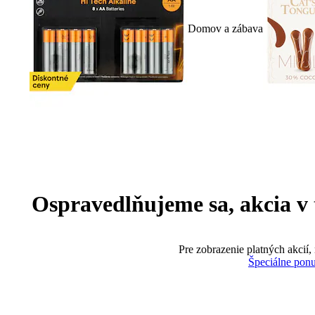
Domov a zábava
Ospravedlňujeme sa, akcia v te
Pre zobrazenie platných akcií,
Špeciálne pon