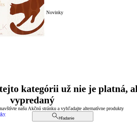
Novinky
jto kategórii už nie je platná, a
vypredaný
 navštívte našu Akčnú stránku a vyhľadajte alternatívne produkty
uky
Hľadanie