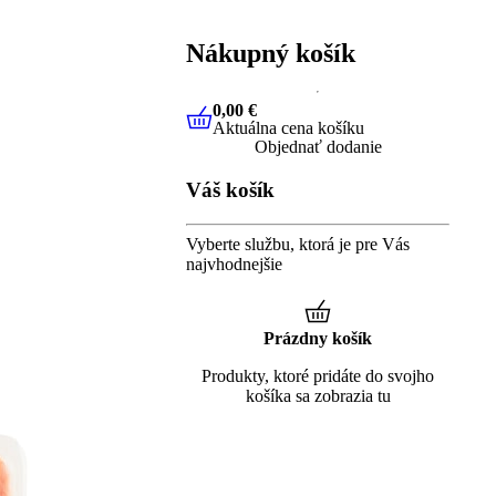
Nákupný košík
0,00 €
Aktuálna cena košíku
0,00 €
Aktuálna cena košíku
Objednať dodanie
Váš košík
Vyberte službu, ktorá je pre Vás
najvhodnejšie
Prázdny košík
Produkty, ktoré pridáte do svojho
košíka sa zobrazia tu