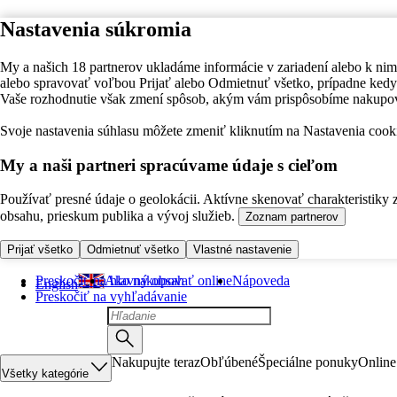
Nastavenia súkromia
My a našich 18 partnerov ukladáme informácie v zariadení alebo k nim
alebo spravovať voľbou Prijať alebo Odmietnuť všetko, prípadne ke
Vaše rozhodnutie však zmení spôsob, akým vám prispôsobíme nakupo
Svoje nastavenia súhlasu môžete zmeniť kliknutím na Nastavenia cooki
My a naši partneri spracúvame údaje s cieľom
Používať presné údaje o geolokácii. Aktívne skenovať charakteristiky 
obsahu, prieskum publika a vývoj služieb.
Zoznam partnerov
Prijať všetko
Odmietnuť všetko
Vlastné nastavenie
Preskočiť na hlavný obsah
Ako nakupovať online
Nápoveda
English
Preskočiť na vyhľadávanie
Nakupujte teraz
Obľúbené
Špeciálne ponuky
Online
Všetky kategórie