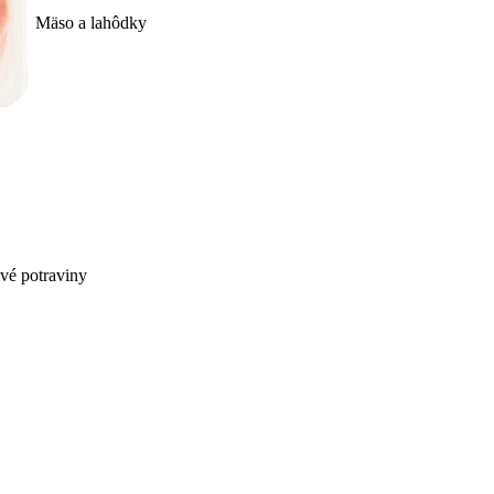
Mäso a lahôdky
ivé potraviny