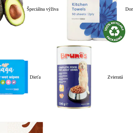
Špeciálna výživa
Dom
Dieťa
Zvieratá