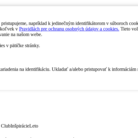
 pristupujeme, napríklad k jedinečným identifikátorom v súboroch coo
dykoľvek v
Pravidlách pre ochranu osobných údajov a cookies.
Tieto voľ
vanie na našom webe.
es v pätičke stránky.
zariadenia na identifikáciu. Ukladať a/alebo pristupovať k informáciám
 Club
Inšpirácie
Leto