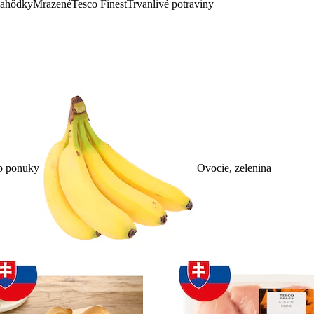
lahôdky
Mrazené
Tesco Finest
Trvanlivé potraviny
p ponuky
Ovocie, zelenina