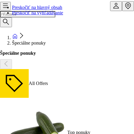
Preskočiť na hlavný obsah
Preskočiť na vyhľadávanie
Špeciálne ponuky
Špeciálne ponuky
All Offers
Top ponuky