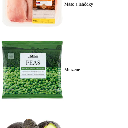
Mäso a lahôdky
Mrazené