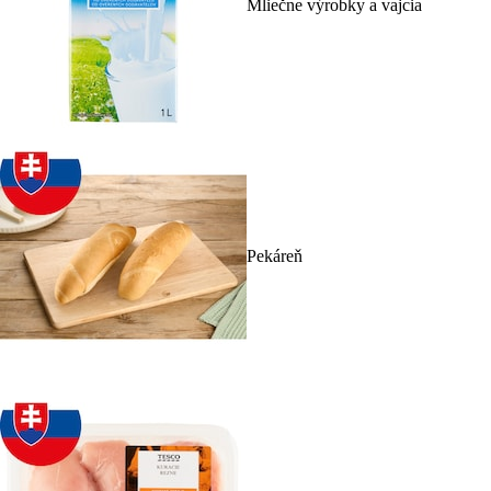
Mliečne výrobky a vajcia
Pekáreň