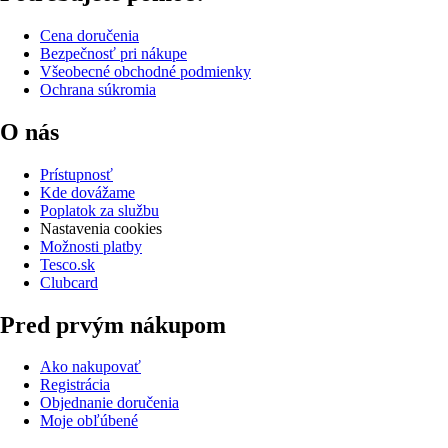
Cena doručenia
Bezpečnosť pri nákupe
Všeobecné obchodné podmienky
Ochrana súkromia
O nás
Prístupnosť
Kde dovážame
Poplatok za službu
Nastavenia cookies
Možnosti platby
Tesco.sk
Clubcard
Pred prvým nákupom
Ako nakupovať
Registrácia
Objednanie doručenia
Moje obľúbené