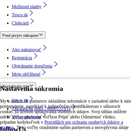
Možnosti platby
Tesco.sk
Clubcard
Pred prvým nákupom
Ako nakupovať
Registrácia
Objednanie doručenia
Moje obľúbené
Kontaktujte nás
Nastavenia súkromia
Tesco.sk
My a našich 18 partnerov ukladáme informácie v zariadení alebo k nim
pristupujeme, napríklad k jedinečným identifikátorom v súboroch
Zákaznícka linka - 0800222333
cookie, za účelom spracúvania osobných údajov. Svoj súhlas môžete
udeliť alebo spravovať voľbou Prijať alebo Odmietnuť všetko,
Výber obchodu
prípadne kedykoľvek v
Pravidlách pre ochranu osobných údajov a
cookies.
Tieto voľby oznámime našim partnerom a neovplyvnia údaje
followUs