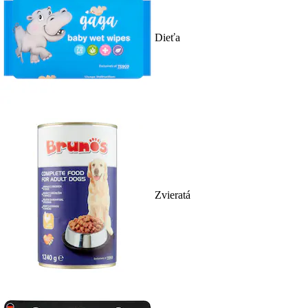
Dieťa
Zvieratá