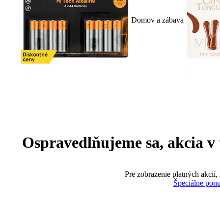
Domov a zábava
Ospravedlňujeme sa, akcia v te
Pre zobrazenie platných akcií,
Špeciálne pon