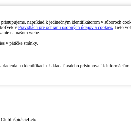
 pristupujeme, napríklad k jedinečným identifikátorom v súboroch coo
dykoľvek v
Pravidlách pre ochranu osobných údajov a cookies.
Tieto voľ
vanie na našom webe.
es v pätičke stránky.
zariadenia na identifikáciu. Ukladať a/alebo pristupovať k informáciám
 Club
Inšpirácie
Leto