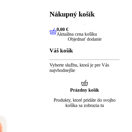
Nákupný košík
0,00 €
Aktuálna cena košíku
0,00 €
Aktuálna cena košíku
Objednať dodanie
Váš košík
Vyberte službu, ktorá je pre Vás
najvhodnejšie
Prázdny košík
Produkty, ktoré pridáte do svojho
košíka sa zobrazia tu