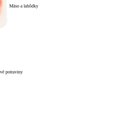
Mäso a lahôdky
ivé potraviny