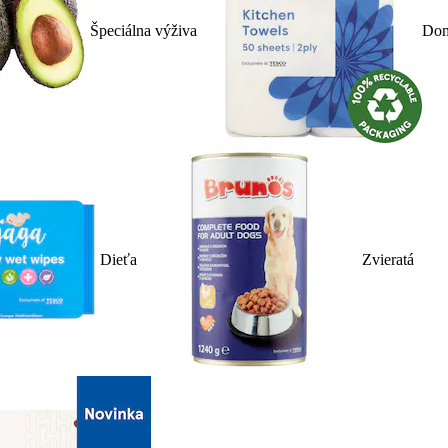
Špeciálna výživa
Dom
Dieťa
Zvieratá