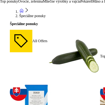
Top ponuky
Ovocie, zelenina
Mliečne výrobky a vajcia
Pekáreň
Mäso a 
Špeciálne ponuky
Špeciálne ponuky
All Offers
To