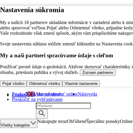
Nastavenia súkromia
My a našich 18 partnerov ukladáme informácie v zariadení alebo k nim
alebo spravovať voľbou Prijať alebo Odmietnuť všetko, prípadne ke
Vaše rozhodnutie však zmení spôsob, akým vám prispôsobíme nakupo
Svoje nastavenia súhlasu môžete zmeniť kliknutím na Nastavenia cooki
My a naši partneri spracúvame údaje s cieľom
Používať presné údaje o geolokácii. Aktívne skenovať charakteristiky 
obsahu, prieskum publika a vývoj služieb.
Zoznam partnerov
Prijať všetko
Odmietnuť všetko
Vlastné nastavenie
Preskočiť na hlavný obsah
Ako nakupovať online
Nápoveda
English
Preskočiť na vyhľadávanie
Nakupujte teraz
Obľúbené
Špeciálne ponuky
Online
Všetky kategórie