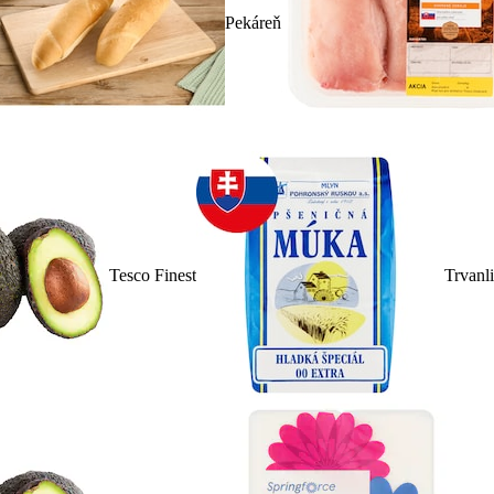
Pekáreň
Tesco Finest
Trvanl