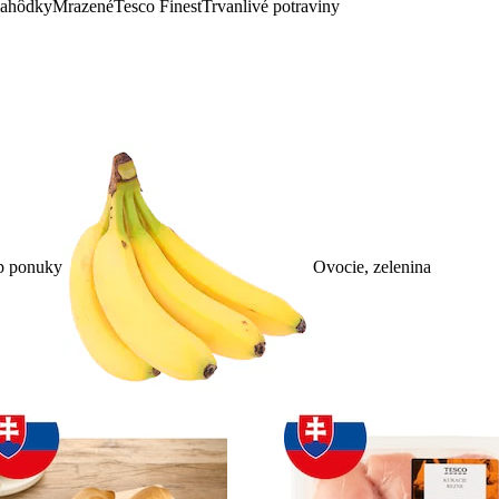
lahôdky
Mrazené
Tesco Finest
Trvanlivé potraviny
p ponuky
Ovocie, zelenina