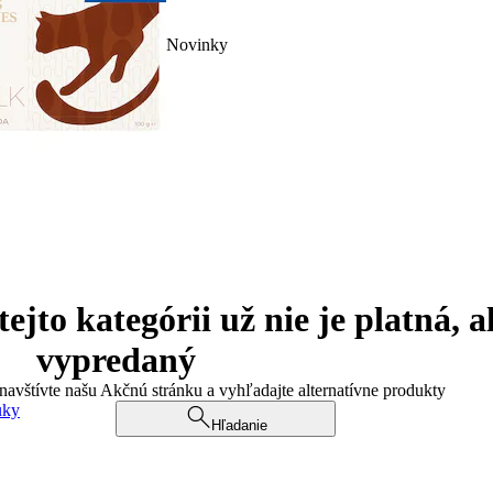
Novinky
jto kategórii už nie je platná, a
vypredaný
 navštívte našu Akčnú stránku a vyhľadajte alternatívne produkty
uky
Hľadanie