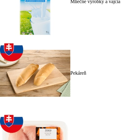
Mliečne výrobky a vajcia
Pekáreň