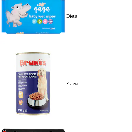
Dieťa
Zvieratá