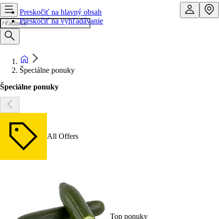
Preskočiť na hlavný obsah
Preskočiť na vyhľadávanie
Špeciálne ponuky
Špeciálne ponuky
All Offers
Top ponuky