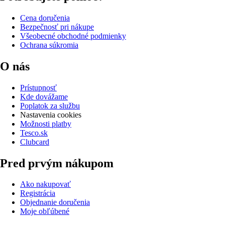
Cena doručenia
Bezpečnosť pri nákupe
Všeobecné obchodné podmienky
Ochrana súkromia
O nás
Prístupnosť
Kde dovážame
Poplatok za službu
Nastavenia cookies
Možnosti platby
Tesco.sk
Clubcard
Pred prvým nákupom
Ako nakupovať
Registrácia
Objednanie doručenia
Moje obľúbené