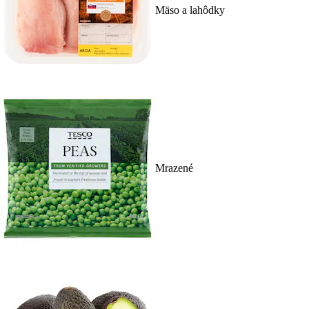
Mäso a lahôdky
Mrazené