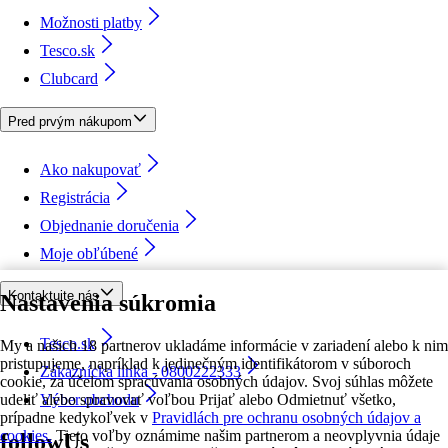
Možnosti platby
Tesco.sk
Clubcard
Pred prvým nákupom
Ako nakupovať
Registrácia
Objednanie doručenia
Moje obľúbené
Kontaktujte nás
Nastavenia súkromia
Tesco.sk
My a našich 18 partnerov ukladáme informácie v zariadení alebo k nim
pristupujeme, napríklad k jedinečným identifikátorom v súboroch
Zákaznícka linka - 0800222333
cookie, za účelom spracúvania osobných údajov. Svoj súhlas môžete
udeliť alebo spravovať voľbou Prijať alebo Odmietnuť všetko,
Výber obchodu
prípadne kedykoľvek v
Pravidlách pre ochranu osobných údajov a
cookies.
Tieto voľby oznámime našim partnerom a neovplyvnia údaje
followUs