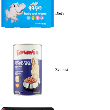
Dieťa
Zvieratá