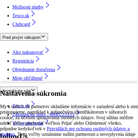
Možnosti platby
Tesco.sk
Clubcard
Pred prvým nákupom
Ako nakupovať
Registrácia
Objednanie doručenia
Moje obľúbené
Kontaktujte nás
Nastavenia súkromia
Tesco.sk
My a našich 18 partnerov ukladáme informácie v zariadení alebo k nim
pristupujeme, napríklad k jedinečným identifikátorom v súboroch
Zákaznícka linka - 0800222333
cookie, za účelom spracúvania osobných údajov. Svoj súhlas môžete
udeliť alebo spravovať voľbou Prijať alebo Odmietnuť všetko,
Výber obchodu
prípadne kedykoľvek v
Pravidlách pre ochranu osobných údajov a
cookies.
Tieto voľby oznámime našim partnerom a neovplyvnia údaje
followUs