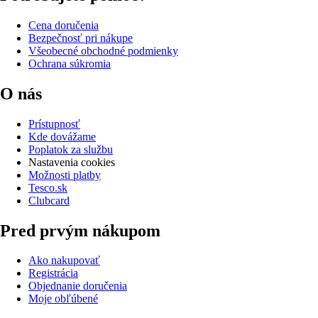
Cena doručenia
Bezpečnosť pri nákupe
Všeobecné obchodné podmienky
Ochrana súkromia
O nás
Prístupnosť
Kde dovážame
Poplatok za službu
Nastavenia cookies
Možnosti platby
Tesco.sk
Clubcard
Pred prvým nákupom
Ako nakupovať
Registrácia
Objednanie doručenia
Moje obľúbené