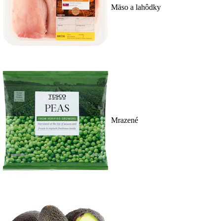
Mäso a lahôdky
Mrazené