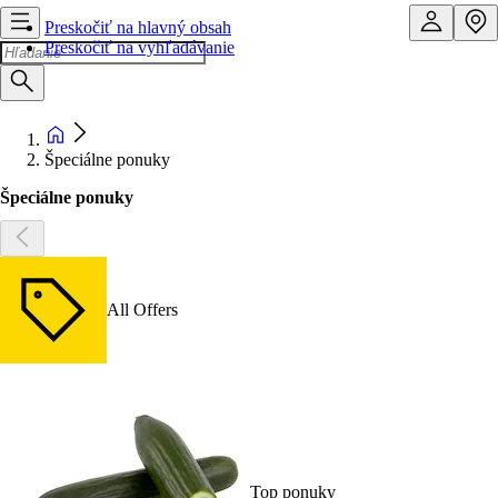
Preskočiť na hlavný obsah
Preskočiť na vyhľadávanie
Špeciálne ponuky
Špeciálne ponuky
All Offers
Top ponuky