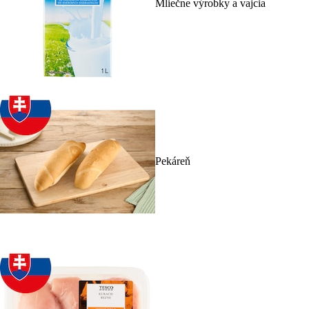
Mliečne výrobky a vajcia
Pekáreň