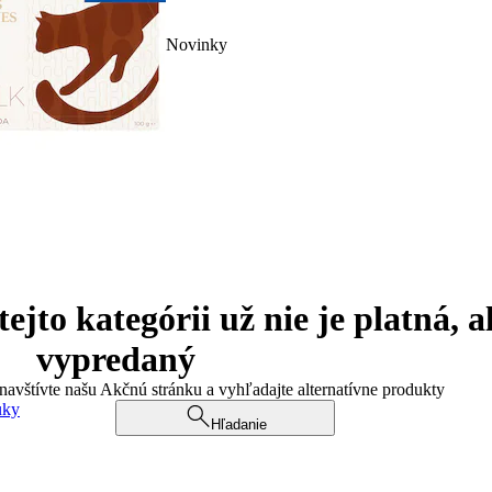
Novinky
jto kategórii už nie je platná, a
vypredaný
 navštívte našu Akčnú stránku a vyhľadajte alternatívne produkty
uky
Hľadanie