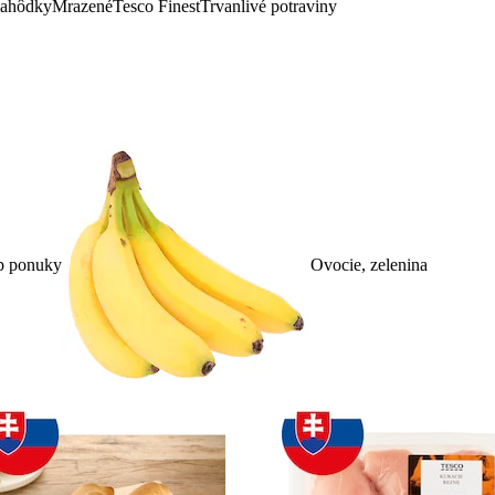
lahôdky
Mrazené
Tesco Finest
Trvanlivé potraviny
p ponuky
Ovocie, zelenina