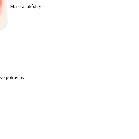
Mäso a lahôdky
ivé potraviny