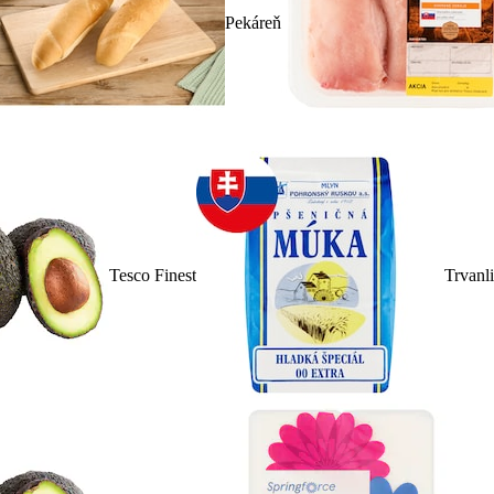
Pekáreň
Tesco Finest
Trvanl