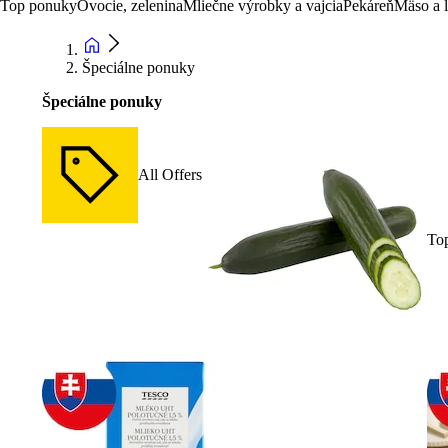
Top ponuky
Ovocie, zelenina
Mliečne výrobky a vajcia
Pekáreň
Mäso a 
Špeciálne ponuky
Špeciálne ponuky
All Offers
To