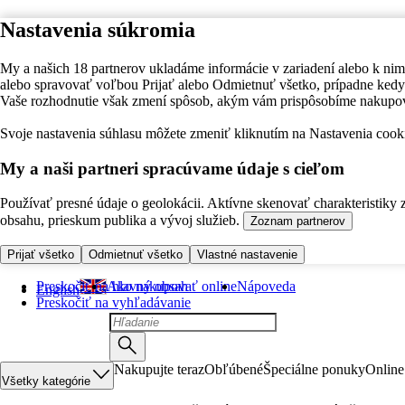
Nastavenia súkromia
My a našich 18 partnerov ukladáme informácie v zariadení alebo k nim
alebo spravovať voľbou Prijať alebo Odmietnuť všetko, prípadne ke
Vaše rozhodnutie však zmení spôsob, akým vám prispôsobíme nakupo
Svoje nastavenia súhlasu môžete zmeniť kliknutím na Nastavenia cooki
My a naši partneri spracúvame údaje s cieľom
Používať presné údaje o geolokácii. Aktívne skenovať charakteristiky 
obsahu, prieskum publika a vývoj služieb.
Zoznam partnerov
Prijať všetko
Odmietnuť všetko
Vlastné nastavenie
Preskočiť na hlavný obsah
Ako nakupovať online
Nápoveda
English
Preskočiť na vyhľadávanie
Nakupujte teraz
Obľúbené
Špeciálne ponuky
Online
Všetky kategórie