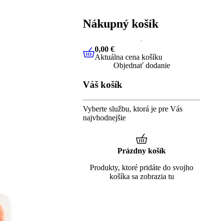
Nákupný košík
0,00 €
Aktuálna cena košíku
0,00 €
Aktuálna cena košíku
Objednať dodanie
Váš košík
Vyberte službu, ktorá je pre Vás
najvhodnejšie
Prázdny košík
Produkty, ktoré pridáte do svojho
košíka sa zobrazia tu