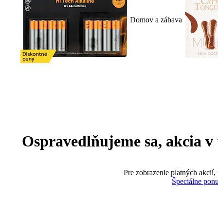
Domov a zábava
Ospravedlňujeme sa, akcia v te
Pre zobrazenie platných akcií,
Špeciálne pon