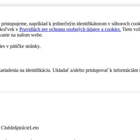
 pristupujeme, napríklad k jedinečným identifikátorom v súboroch coo
dykoľvek v
Pravidlách pre ochranu osobných údajov a cookies.
Tieto voľ
vanie na našom webe.
es v pätičke stránky.
zariadenia na identifikáciu. Ukladať a/alebo pristupovať k informáciám
 Club
Inšpirácie
Leto