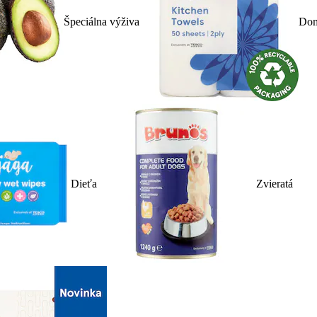
Špeciálna výživa
Dom
Dieťa
Zvieratá