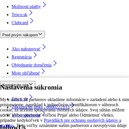
Možnosti platby
Tesco.sk
Clubcard
Pred prvým nákupom
Ako nakupovať
Registrácia
Objednanie doručenia
Moje obľúbené
Kontaktujte nás
Nastavenia súkromia
Tesco.sk
My a našich 18 partnerov ukladáme informácie v zariadení alebo k nim
pristupujeme, napríklad k jedinečným identifikátorom v súboroch
Zákaznícka linka - 0800222333
cookie, za účelom spracúvania osobných údajov. Svoj súhlas môžete
udeliť alebo spravovať voľbou Prijať alebo Odmietnuť všetko,
Výber obchodu
prípadne kedykoľvek v
Pravidlách pre ochranu osobných údajov a
cookies.
Tieto voľby oznámime našim partnerom a neovplyvnia údaje
followUs