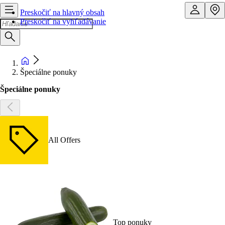
Preskočiť na hlavný obsah
Preskočiť na vyhľadávanie
Špeciálne ponuky
Špeciálne ponuky
All Offers
Top ponuky