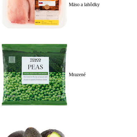
Mäso a lahôdky
Mrazené