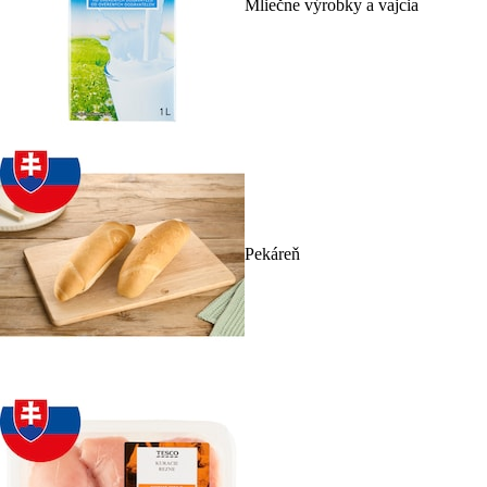
Mliečne výrobky a vajcia
Pekáreň