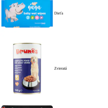
Dieťa
Zvieratá