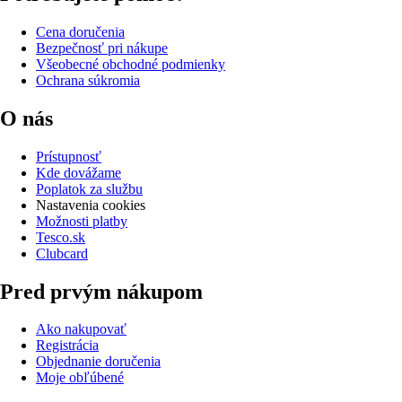
Cena doručenia
Bezpečnosť pri nákupe
Všeobecné obchodné podmienky
Ochrana súkromia
O nás
Prístupnosť
Kde dovážame
Poplatok za službu
Nastavenia cookies
Možnosti platby
Tesco.sk
Clubcard
Pred prvým nákupom
Ako nakupovať
Registrácia
Objednanie doručenia
Moje obľúbené