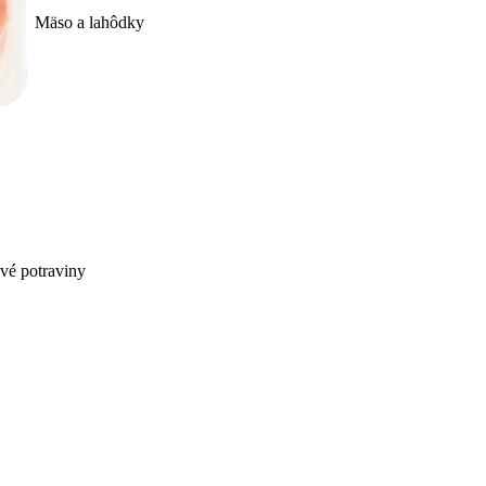
Mäso a lahôdky
ivé potraviny