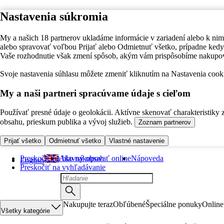
Nastavenia súkromia
My a našich 18 partnerov ukladáme informácie v zariadení alebo k nim
alebo spravovať voľbou Prijať alebo Odmietnuť všetko, prípadne ke
Vaše rozhodnutie však zmení spôsob, akým vám prispôsobíme nakupo
Svoje nastavenia súhlasu môžete zmeniť kliknutím na Nastavenia cooki
My a naši partneri spracúvame údaje s cieľom
Používať presné údaje o geolokácii. Aktívne skenovať charakteristiky 
obsahu, prieskum publika a vývoj služieb.
Zoznam partnerov
Prijať všetko
Odmietnuť všetko
Vlastné nastavenie
Preskočiť na hlavný obsah
Ako nakupovať online
Nápoveda
English
Preskočiť na vyhľadávanie
Nakupujte teraz
Obľúbené
Špeciálne ponuky
Online
Všetky kategórie