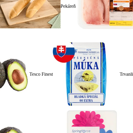
Pekáreň
Tesco Finest
Trvanl