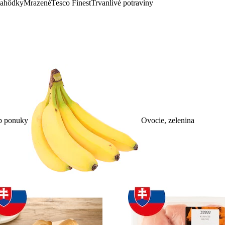
lahôdky
Mrazené
Tesco Finest
Trvanlivé potraviny
p ponuky
Ovocie, zelenina