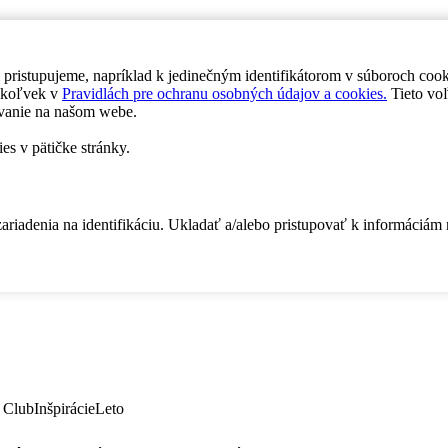
 pristupujeme, napríklad k jedinečným identifikátorom v súboroch coo
dykoľvek v
Pravidlách pre ochranu osobných údajov a cookies.
Tieto voľ
vanie na našom webe.
es v pätičke stránky.
zariadenia na identifikáciu. Ukladať a/alebo pristupovať k informáciám
 Club
Inšpirácie
Leto