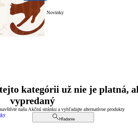
Novinky
jto kategórii už nie je platná, a
vypredaný
 navštívte našu Akčnú stránku a vyhľadajte alternatívne produkty
uky
Hľadanie