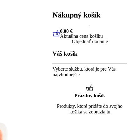
Nákupný košík
0,00 €
Aktuálna cena košíku
0,00 €
Aktuálna cena košíku
Objednať dodanie
Váš košík
Vyberte službu, ktorá je pre Vás
najvhodnejšie
Prázdny košík
Produkty, ktoré pridáte do svojho
košíka sa zobrazia tu