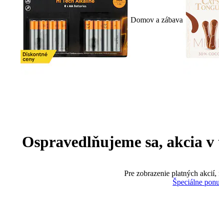
Domov a zábava
Ospravedlňujeme sa, akcia v te
Pre zobrazenie platných akcií,
Špeciálne pon