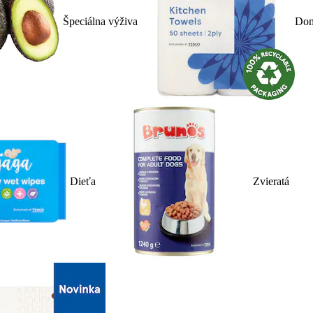
Špeciálna výživa
Dom
Dieťa
Zvieratá