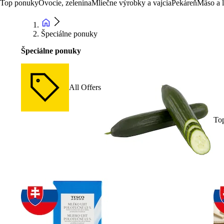
Top ponuky
Ovocie, zelenina
Mliečne výrobky a vajcia
Pekáreň
Mäso a 
Špeciálne ponuky
Špeciálne ponuky
All Offers
To