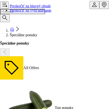
Preskočiť na hlavný obsah
Preskočiť na vyhľadávanie
Špeciálne ponuky
Špeciálne ponuky
All Offers
Top ponuky