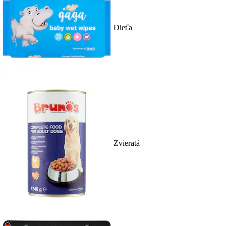
Dieťa
Zvieratá