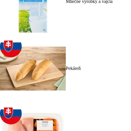
Mliečne výrobky a vajcia
Pekáreň