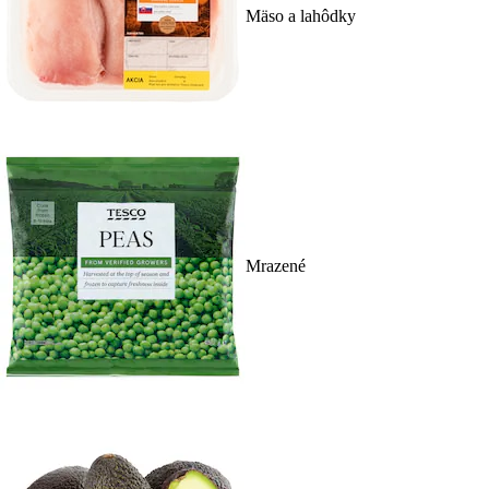
Mäso a lahôdky
Mrazené