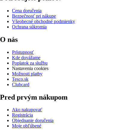
Cena doručenia
Bezpečnosť pri nákupe
Všeobecné obchodné podmienky
Ochrana súkromia
O nás
Prístupnosť
Kde dovážame
Poplatok za službu
Nastavenia cookies
Možnosti platby
Tesco.sk
Clubcard
Pred prvým nákupom
Ako nakupovať
Registrácia
Objednanie doručenia
Moje obľúbené