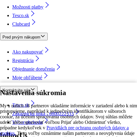
Možnosti platby
Tesco.sk
Clubcard
Pred prvým nákupom
Ako nakupovať
Registrácia
Objednanie doručenia
Moje obľúbené
Kontaktujte nás
Nastavenia súkromia
Tesco.sk
My a našich 18 partnerov ukladáme informácie v zariadení alebo k nim
pristupujeme, napríklad k jedinečným identifikátorom v súboroch
Zákaznícka linka - 0800222333
cookie, za účelom spracúvania osobných údajov. Svoj súhlas môžete
udeliť alebo spravovať voľbou Prijať alebo Odmietnuť všetko,
Výber obchodu
prípadne kedykoľvek v
Pravidlách pre ochranu osobných údajov a
cookies.
Tieto voľby oznámime našim partnerom a neovplyvnia údaje
followUs