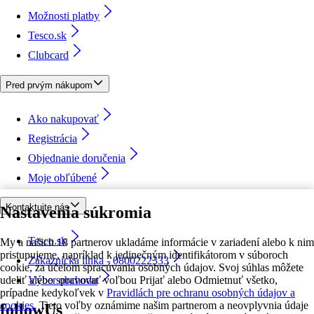
Možnosti platby
Tesco.sk
Clubcard
Pred prvým nákupom
Ako nakupovať
Registrácia
Objednanie doručenia
Moje obľúbené
Kontaktujte nás
Nastavenia súkromia
Tesco.sk
My a našich 18 partnerov ukladáme informácie v zariadení alebo k nim
pristupujeme, napríklad k jedinečným identifikátorom v súboroch
Zákaznícka linka - 0800222333
cookie, za účelom spracúvania osobných údajov. Svoj súhlas môžete
udeliť alebo spravovať voľbou Prijať alebo Odmietnuť všetko,
Výber obchodu
prípadne kedykoľvek v
Pravidlách pre ochranu osobných údajov a
cookies.
Tieto voľby oznámime našim partnerom a neovplyvnia údaje
followUs