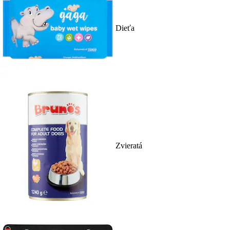
Dieťa
Zvieratá