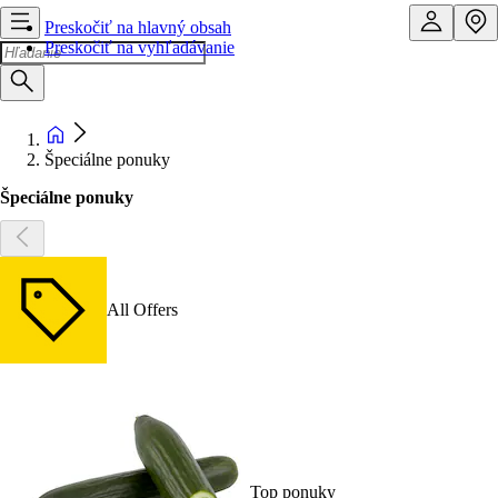
Preskočiť na hlavný obsah
Preskočiť na vyhľadávanie
Špeciálne ponuky
Špeciálne ponuky
All Offers
Top ponuky