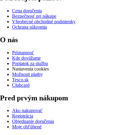
Cena doručenia
Bezpečnosť pri nákupe
Všeobecné obchodné podmienky
Ochrana súkromia
O nás
Prístupnosť
Kde dovážame
Poplatok za službu
Nastavenia cookies
Možnosti platby
Tesco.sk
Clubcard
Pred prvým nákupom
Ako nakupovať
Registrácia
Objednanie doručenia
Moje obľúbené