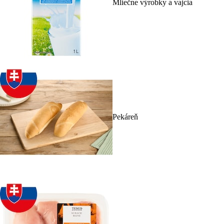
Mliečne výrobky a vajcia
Pekáreň