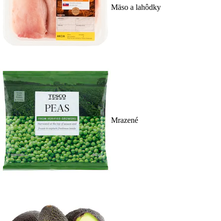
Mäso a lahôdky
Mrazené