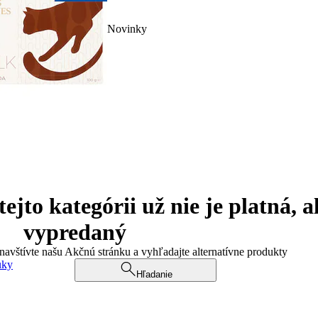
Novinky
jto kategórii už nie je platná, a
vypredaný
 navštívte našu Akčnú stránku a vyhľadajte alternatívne produkty
uky
Hľadanie