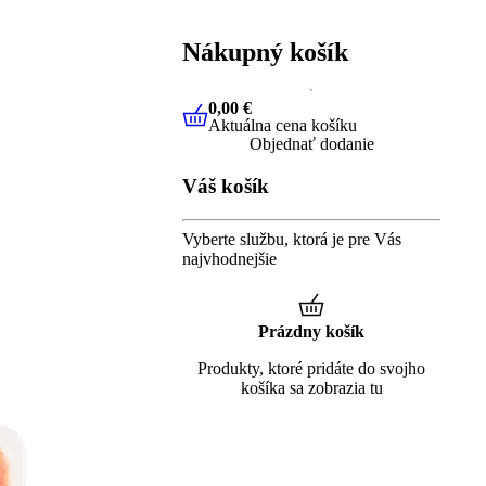
Nákupný košík
0,00 €
Aktuálna cena košíku
0,00 €
Aktuálna cena košíku
Objednať dodanie
Váš košík
Vyberte službu, ktorá je pre Vás
najvhodnejšie
Prázdny košík
Produkty, ktoré pridáte do svojho
košíka sa zobrazia tu