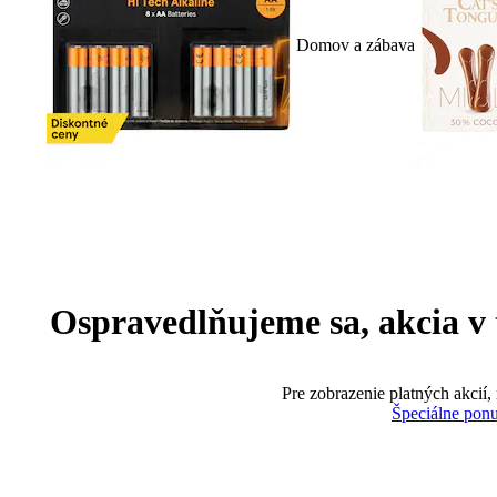
Domov a zábava
Ospravedlňujeme sa, akcia v te
Pre zobrazenie platných akcií,
Špeciálne pon