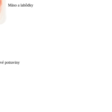
Mäso a lahôdky
ivé potraviny