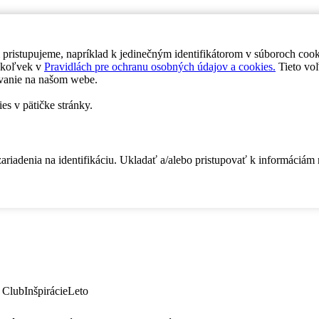
 pristupujeme, napríklad k jedinečným identifikátorom v súboroch coo
dykoľvek v
Pravidlách pre ochranu osobných údajov a cookies.
Tieto voľ
vanie na našom webe.
es v pätičke stránky.
zariadenia na identifikáciu. Ukladať a/alebo pristupovať k informáciám
 Club
Inšpirácie
Leto