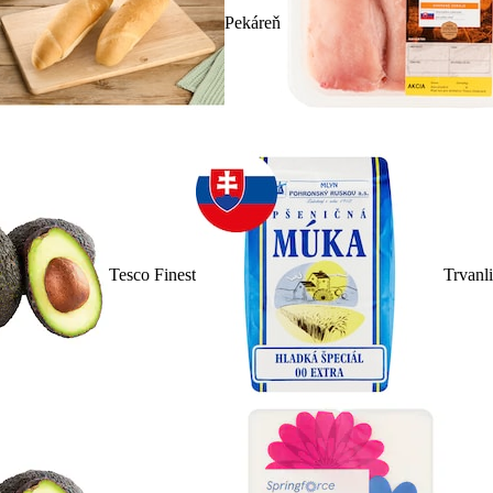
Pekáreň
Tesco Finest
Trvanl