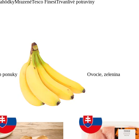
lahôdky
Mrazené
Tesco Finest
Trvanlivé potraviny
p ponuky
Ovocie, zelenina