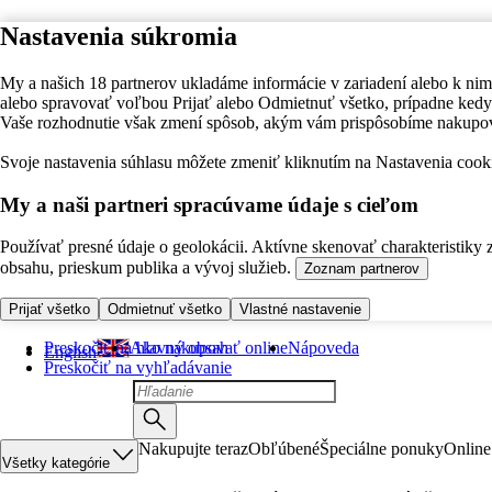
Nastavenia súkromia
My a našich 18 partnerov ukladáme informácie v zariadení alebo k nim
alebo spravovať voľbou Prijať alebo Odmietnuť všetko, prípadne ke
Vaše rozhodnutie však zmení spôsob, akým vám prispôsobíme nakupo
Svoje nastavenia súhlasu môžete zmeniť kliknutím na Nastavenia cooki
My a naši partneri spracúvame údaje s cieľom
Používať presné údaje o geolokácii. Aktívne skenovať charakteristiky 
obsahu, prieskum publika a vývoj služieb.
Zoznam partnerov
Prijať všetko
Odmietnuť všetko
Vlastné nastavenie
Preskočiť na hlavný obsah
Ako nakupovať online
Nápoveda
English
Preskočiť na vyhľadávanie
Nakupujte teraz
Obľúbené
Špeciálne ponuky
Online
Všetky kategórie