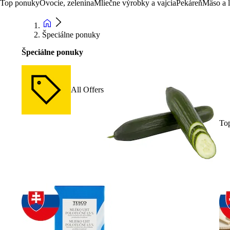
Top ponuky
Ovocie, zelenina
Mliečne výrobky a vajcia
Pekáreň
Mäso a 
Špeciálne ponuky
Špeciálne ponuky
All Offers
To