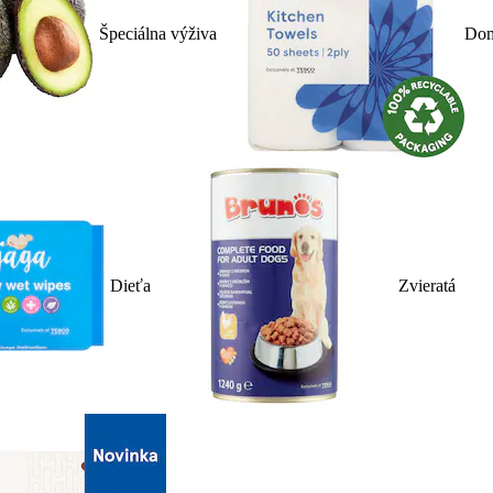
Špeciálna výživa
Dom
Dieťa
Zvieratá