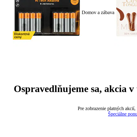
Domov a zábava
Ospravedlňujeme sa, akcia v te
Pre zobrazenie platných akcií,
Špeciálne pon