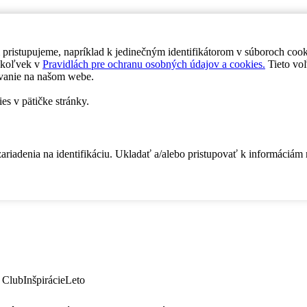
 pristupujeme, napríklad k jedinečným identifikátorom v súboroch coo
dykoľvek v
Pravidlách pre ochranu osobných údajov a cookies.
Tieto voľ
vanie na našom webe.
es v pätičke stránky.
zariadenia na identifikáciu. Ukladať a/alebo pristupovať k informáciám
 Club
Inšpirácie
Leto