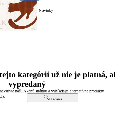
Novinky
jto kategórii už nie je platná, a
vypredaný
 navštívte našu Akčnú stránku a vyhľadajte alternatívne produkty
uky
Hľadanie