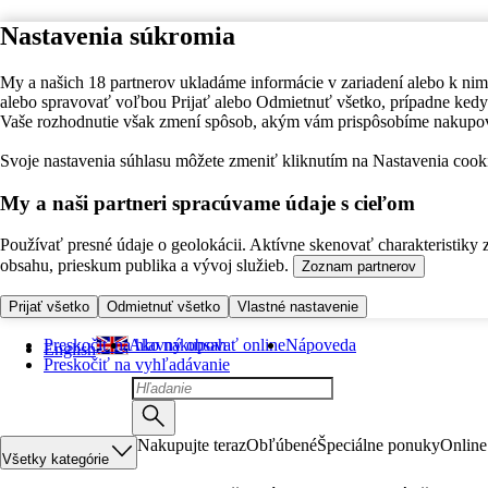
Nastavenia súkromia
My a našich 18 partnerov ukladáme informácie v zariadení alebo k nim
alebo spravovať voľbou Prijať alebo Odmietnuť všetko, prípadne ke
Vaše rozhodnutie však zmení spôsob, akým vám prispôsobíme nakupo
Svoje nastavenia súhlasu môžete zmeniť kliknutím na Nastavenia cooki
My a naši partneri spracúvame údaje s cieľom
Používať presné údaje o geolokácii. Aktívne skenovať charakteristiky 
obsahu, prieskum publika a vývoj služieb.
Zoznam partnerov
Prijať všetko
Odmietnuť všetko
Vlastné nastavenie
Preskočiť na hlavný obsah
Ako nakupovať online
Nápoveda
English
Preskočiť na vyhľadávanie
Nakupujte teraz
Obľúbené
Špeciálne ponuky
Online
Všetky kategórie