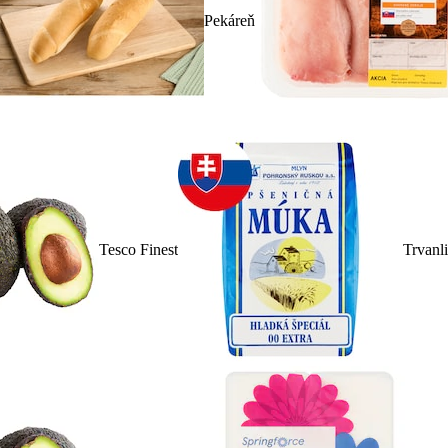
Pekáreň
Tesco Finest
Trvanl