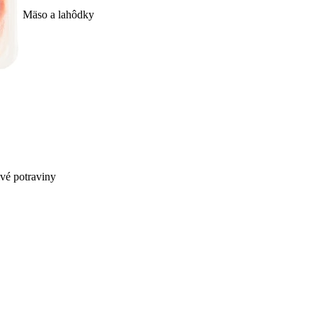
Mäso a lahôdky
ivé potraviny