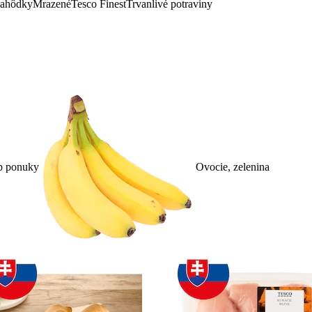
lahôdky
Mrazené
Tesco Finest
Trvanlivé potraviny
p ponuky
Ovocie, zelenina