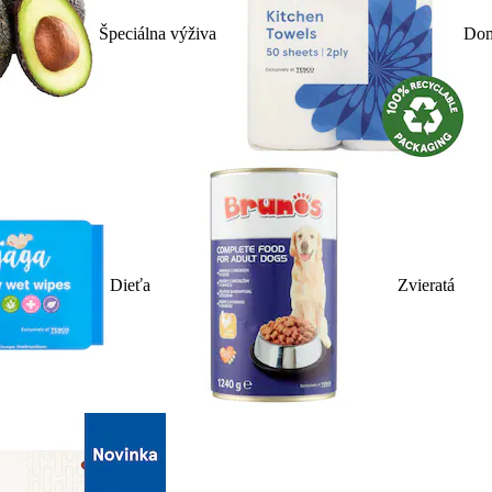
Špeciálna výživa
Dom
Dieťa
Zvieratá