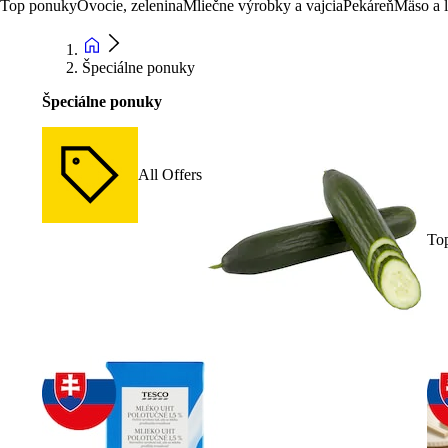
Top ponuky
Ovocie, zelenina
Mliečne výrobky a vajcia
Pekáreň
Mäso a 
Špeciálne ponuky
Špeciálne ponuky
All Offers
To