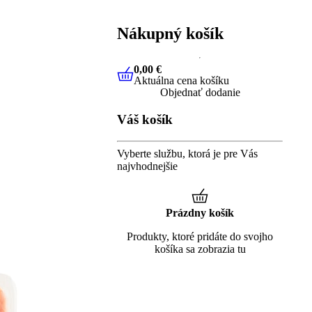
Nákupný košík
0,00 €
Aktuálna cena košíku
0,00 €
Aktuálna cena košíku
Objednať dodanie
Váš košík
Vyberte službu, ktorá je pre Vás
najvhodnejšie
Prázdny košík
Produkty, ktoré pridáte do svojho
košíka sa zobrazia tu