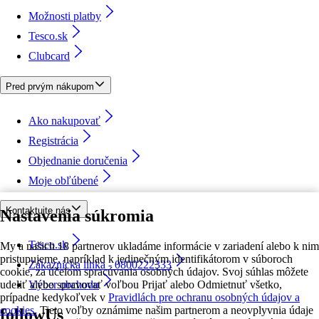
Možnosti platby
Tesco.sk
Clubcard
Pred prvým nákupom
Ako nakupovať
Registrácia
Objednanie doručenia
Moje obľúbené
Kontaktujte nás
Nastavenia súkromia
Tesco.sk
My a našich 18 partnerov ukladáme informácie v zariadení alebo k nim
pristupujeme, napríklad k jedinečným identifikátorom v súboroch
Zákaznícka linka - 0800222333
cookie, za účelom spracúvania osobných údajov. Svoj súhlas môžete
udeliť alebo spravovať voľbou Prijať alebo Odmietnuť všetko,
Výber obchodu
prípadne kedykoľvek v
Pravidlách pre ochranu osobných údajov a
cookies.
Tieto voľby oznámime našim partnerom a neovplyvnia údaje
followUs