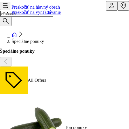
Preskočiť na hlavný obsah
Preskočiť na vyhľadávanie
Špeciálne ponuky
Špeciálne ponuky
All Offers
Top ponuky