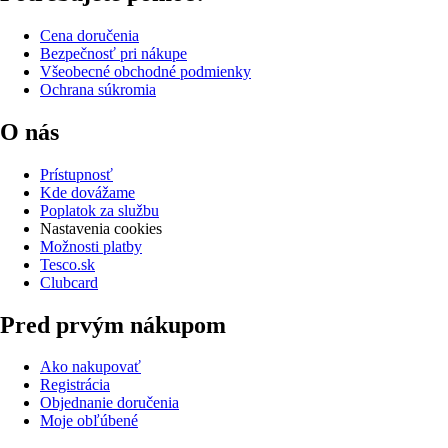
Cena doručenia
Bezpečnosť pri nákupe
Všeobecné obchodné podmienky
Ochrana súkromia
O nás
Prístupnosť
Kde dovážame
Poplatok za službu
Nastavenia cookies
Možnosti platby
Tesco.sk
Clubcard
Pred prvým nákupom
Ako nakupovať
Registrácia
Objednanie doručenia
Moje obľúbené