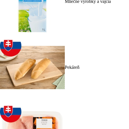
Mliečne výrobky a vajcia
Pekáreň