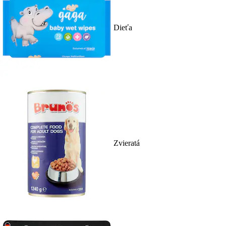
Dieťa
Zvieratá