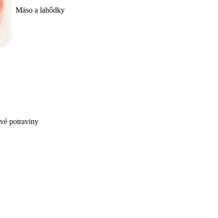
Mäso a lahôdky
ivé potraviny