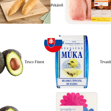
Pekáreň
Tesco Finest
Trvanl