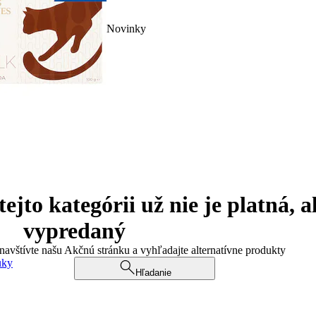
Novinky
jto kategórii už nie je platná, a
vypredaný
 navštívte našu Akčnú stránku a vyhľadajte alternatívne produkty
uky
Hľadanie