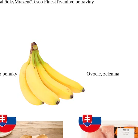
lahôdky
Mrazené
Tesco Finest
Trvanlivé potraviny
p ponuky
Ovocie, zelenina