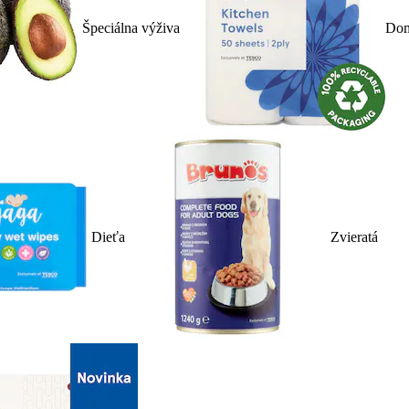
Špeciálna výživa
Dom
Dieťa
Zvieratá