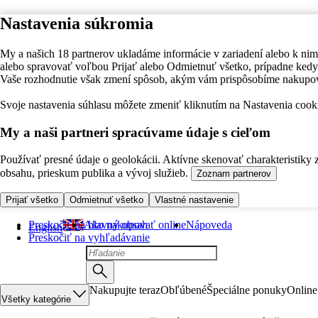
Nastavenia súkromia
My a našich 18 partnerov ukladáme informácie v zariadení alebo k nim
alebo spravovať voľbou Prijať alebo Odmietnuť všetko, prípadne ke
Vaše rozhodnutie však zmení spôsob, akým vám prispôsobíme nakupo
Svoje nastavenia súhlasu môžete zmeniť kliknutím na Nastavenia cooki
My a naši partneri spracúvame údaje s cieľom
Používať presné údaje o geolokácii. Aktívne skenovať charakteristiky 
obsahu, prieskum publika a vývoj služieb.
Zoznam partnerov
Prijať všetko
Odmietnuť všetko
Vlastné nastavenie
Preskočiť na hlavný obsah
Ako nakupovať online
Nápoveda
English
Preskočiť na vyhľadávanie
Nakupujte teraz
Obľúbené
Špeciálne ponuky
Online
Všetky kategórie