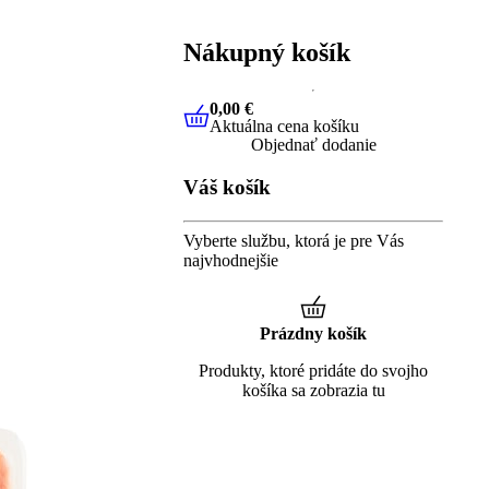
Nákupný košík
0,00 €
Aktuálna cena košíku
0,00 €
Aktuálna cena košíku
Objednať dodanie
Váš košík
Vyberte službu, ktorá je pre Vás
najvhodnejšie
Prázdny košík
Produkty, ktoré pridáte do svojho
košíka sa zobrazia tu