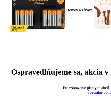
Domov a zábava
Ospravedlňujeme sa, akcia v te
Pre zobrazenie platných akcií,
Špeciálne pon