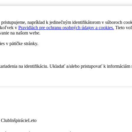
 pristupujeme, napríklad k jedinečným identifikátorom v súboroch coo
dykoľvek v
Pravidlách pre ochranu osobných údajov a cookies.
Tieto voľ
vanie na našom webe.
es v pätičke stránky.
zariadenia na identifikáciu. Ukladať a/alebo pristupovať k informáciám
 Club
Inšpirácie
Leto