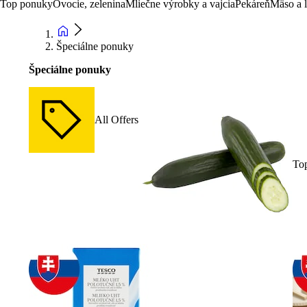
Top ponuky
Ovocie, zelenina
Mliečne výrobky a vajcia
Pekáreň
Mäso a 
Špeciálne ponuky
Špeciálne ponuky
All Offers
To