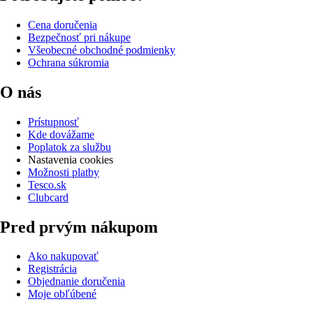
Cena doručenia
Bezpečnosť pri nákupe
Všeobecné obchodné podmienky
Ochrana súkromia
O nás
Prístupnosť
Kde dovážame
Poplatok za službu
Nastavenia cookies
Možnosti platby
Tesco.sk
Clubcard
Pred prvým nákupom
Ako nakupovať
Registrácia
Objednanie doručenia
Moje obľúbené