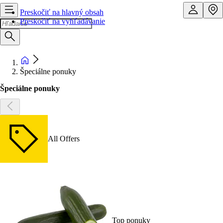
Preskočiť na hlavný obsah
Preskočiť na vyhľadávanie
Špeciálne ponuky
Špeciálne ponuky
All Offers
Top ponuky