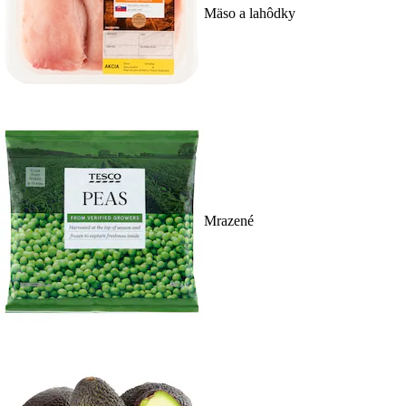
Mäso a lahôdky
Mrazené