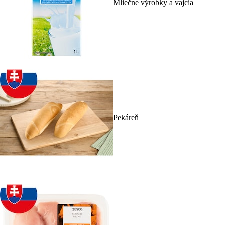
Mliečne výrobky a vajcia
Pekáreň