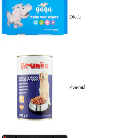
Dieťa
Zvieratá