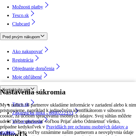
Možnosti platby
Tesco.sk
Clubcard
Pred prvým nákupom
Ako nakupovať
Registrácia
Objednanie doručenia
Moje obľúbené
Kontaktujte nás
Nastavenia súkromia
Tesco.sk
My a našich 18 partnerov ukladáme informácie v zariadení alebo k nim
pristupujeme, napríklad k jedinečným identifikátorom v súboroch
Zákaznícka linka - 0800222333
cookie, za účelom spracúvania osobných údajov. Svoj súhlas môžete
udeliť alebo spravovať voľbou Prijať alebo Odmietnuť všetko,
Výber obchodu
prípadne kedykoľvek v
Pravidlách pre ochranu osobných údajov a
cookies.
Tieto voľby oznámime našim partnerom a neovplyvnia údaje
followUs