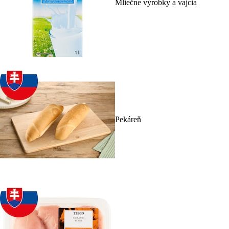
Mliečne výrobky a vajcia
Pekáreň