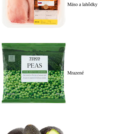
Mäso a lahôdky
Mrazené