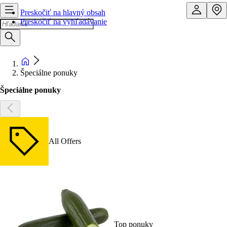
Preskočiť na hlavný obsah
Preskočiť na vyhľadávanie
Špeciálne ponuky
Špeciálne ponuky
All Offers
Top ponuky