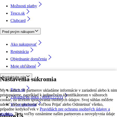
Možnosti platby
Tesco.sk
Clubcard
Pred prvým nákupom
Ako nakupovať
Registrácia
Objednanie doručenia
Moje obľúbené
Kontaktujte nás
Nastavenia súkromia
Tesco.sk
My a našich 18 partnerov ukladáme informácie v zariadení alebo k nim
pristupujeme, napríklad k jedinečným identifikátorom v súboroch
Zákaznícka linka - 0800222333
cookie, za účelom spracúvania osobných údajov. Svoj súhlas môžete
udeliť alebo spravovať voľbou Prijať alebo Odmietnuť všetko,
Výber obchodu
prípadne kedykoľvek v
Pravidlách pre ochranu osobných údajov a
cookies.
Tieto voľby oznámime našim partnerom a neovplyvnia údaje
followUs