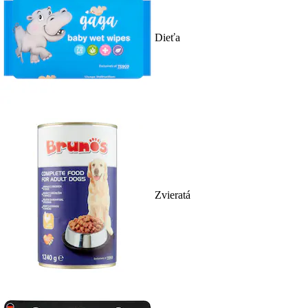
Dieťa
Zvieratá