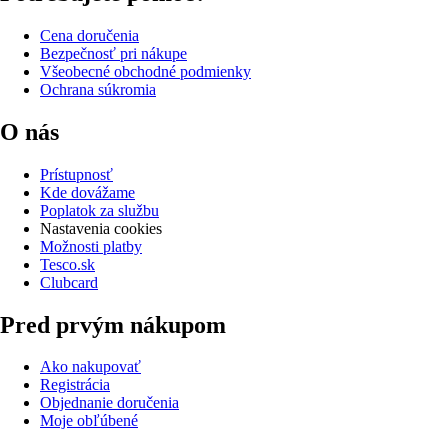
Cena doručenia
Bezpečnosť pri nákupe
Všeobecné obchodné podmienky
Ochrana súkromia
O nás
Prístupnosť
Kde dovážame
Poplatok za službu
Nastavenia cookies
Možnosti platby
Tesco.sk
Clubcard
Pred prvým nákupom
Ako nakupovať
Registrácia
Objednanie doručenia
Moje obľúbené