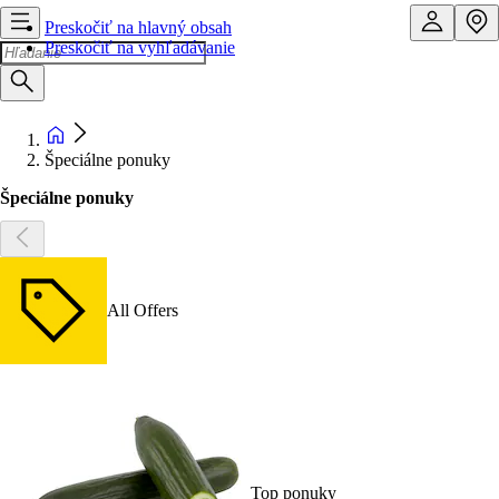
Preskočiť na hlavný obsah
Preskočiť na vyhľadávanie
Špeciálne ponuky
Špeciálne ponuky
All Offers
Top ponuky