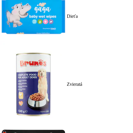
Dieťa
Zvieratá