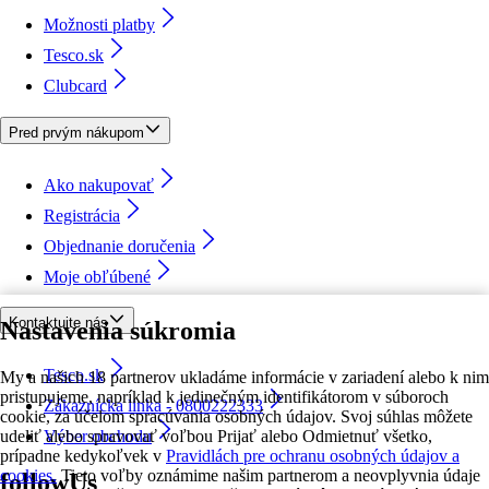
Možnosti platby
Tesco.sk
Clubcard
Pred prvým nákupom
Ako nakupovať
Registrácia
Objednanie doručenia
Moje obľúbené
Kontaktujte nás
Nastavenia súkromia
Tesco.sk
My a našich 18 partnerov ukladáme informácie v zariadení alebo k nim
pristupujeme, napríklad k jedinečným identifikátorom v súboroch
Zákaznícka linka - 0800222333
cookie, za účelom spracúvania osobných údajov. Svoj súhlas môžete
udeliť alebo spravovať voľbou Prijať alebo Odmietnuť všetko,
Výber obchodu
prípadne kedykoľvek v
Pravidlách pre ochranu osobných údajov a
cookies.
Tieto voľby oznámime našim partnerom a neovplyvnia údaje
followUs