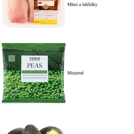
Mäso a lahôdky
Mrazené