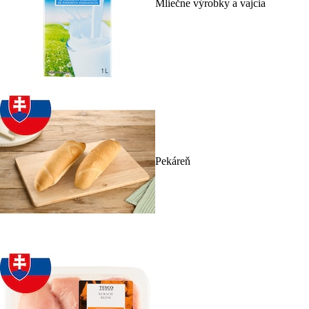
Mliečne výrobky a vajcia
Pekáreň