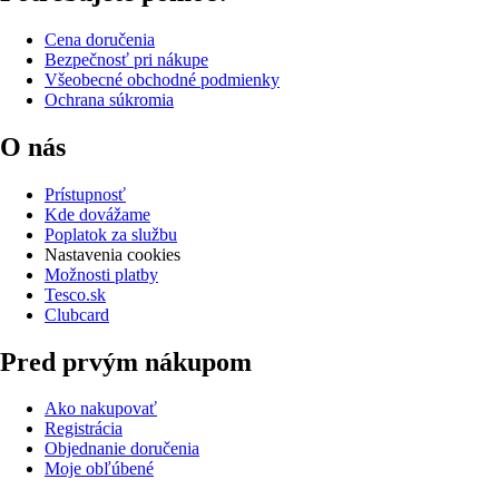
Cena doručenia
Bezpečnosť pri nákupe
Všeobecné obchodné podmienky
Ochrana súkromia
O nás
Prístupnosť
Kde dovážame
Poplatok za službu
Nastavenia cookies
Možnosti platby
Tesco.sk
Clubcard
Pred prvým nákupom
Ako nakupovať
Registrácia
Objednanie doručenia
Moje obľúbené