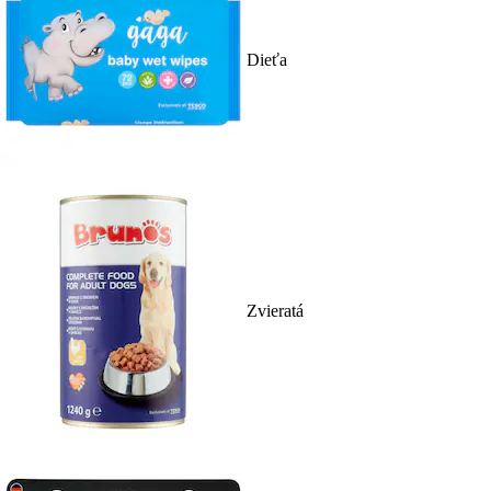
Dieťa
Zvieratá