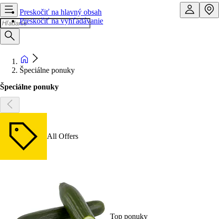
Preskočiť na hlavný obsah
Preskočiť na vyhľadávanie
Špeciálne ponuky
Špeciálne ponuky
All Offers
Top ponuky