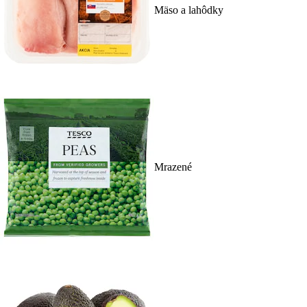
Mäso a lahôdky
Mrazené