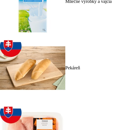
Mliečne výrobky a vajcia
Pekáreň