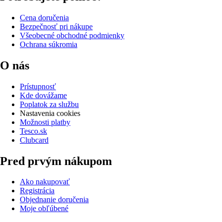
Cena doručenia
Bezpečnosť pri nákupe
Všeobecné obchodné podmienky
Ochrana súkromia
O nás
Prístupnosť
Kde dovážame
Poplatok za službu
Nastavenia cookies
Možnosti platby
Tesco.sk
Clubcard
Pred prvým nákupom
Ako nakupovať
Registrácia
Objednanie doručenia
Moje obľúbené