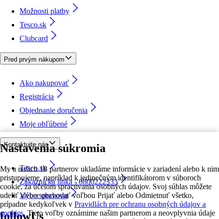
Možnosti platby
Tesco.sk
Clubcard
Pred prvým nákupom
Ako nakupovať
Registrácia
Objednanie doručenia
Moje obľúbené
Kontaktujte nás
Nastavenia súkromia
Tesco.sk
My a našich 18 partnerov ukladáme informácie v zariadení alebo k nim
pristupujeme, napríklad k jedinečným identifikátorom v súboroch
Zákaznícka linka - 0800222333
cookie, za účelom spracúvania osobných údajov. Svoj súhlas môžete
udeliť alebo spravovať voľbou Prijať alebo Odmietnuť všetko,
Výber obchodu
prípadne kedykoľvek v
Pravidlách pre ochranu osobných údajov a
cookies.
Tieto voľby oznámime našim partnerom a neovplyvnia údaje
followUs