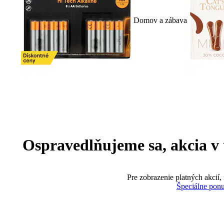
Domov a zábava
Ospravedlňujeme sa, akcia v te
Pre zobrazenie platných akcií,
Špeciálne pon