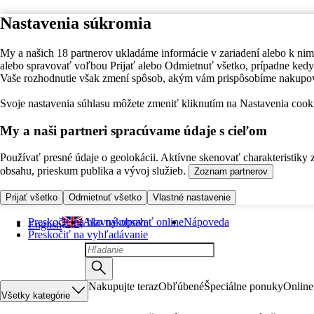
Nastavenia súkromia
My a našich 18 partnerov ukladáme informácie v zariadení alebo k nim
alebo spravovať voľbou Prijať alebo Odmietnuť všetko, prípadne ke
Vaše rozhodnutie však zmení spôsob, akým vám prispôsobíme nakupo
Svoje nastavenia súhlasu môžete zmeniť kliknutím na Nastavenia cooki
My a naši partneri spracúvame údaje s cieľom
Používať presné údaje o geolokácii. Aktívne skenovať charakteristiky 
obsahu, prieskum publika a vývoj služieb.
Zoznam partnerov
Prijať všetko
Odmietnuť všetko
Vlastné nastavenie
Preskočiť na hlavný obsah
Ako nakupovať online
Nápoveda
English
Preskočiť na vyhľadávanie
Nakupujte teraz
Obľúbené
Špeciálne ponuky
Online
Všetky kategórie