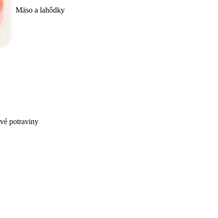
Mäso a lahôdky
ivé potraviny