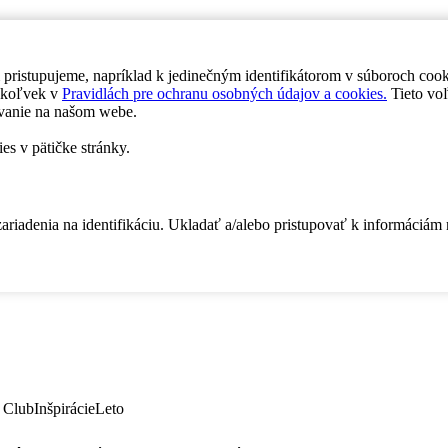
 pristupujeme, napríklad k jedinečným identifikátorom v súboroch coo
dykoľvek v
Pravidlách pre ochranu osobných údajov a cookies.
Tieto voľ
vanie na našom webe.
es v pätičke stránky.
zariadenia na identifikáciu. Ukladať a/alebo pristupovať k informáciám
 Club
Inšpirácie
Leto