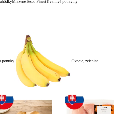
lahôdky
Mrazené
Tesco Finest
Trvanlivé potraviny
p ponuky
Ovocie, zelenina