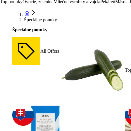
Top ponuky
Ovocie, zelenina
Mliečne výrobky a vajcia
Pekáreň
Mäso a 
Špeciálne ponuky
Špeciálne ponuky
All Offers
To