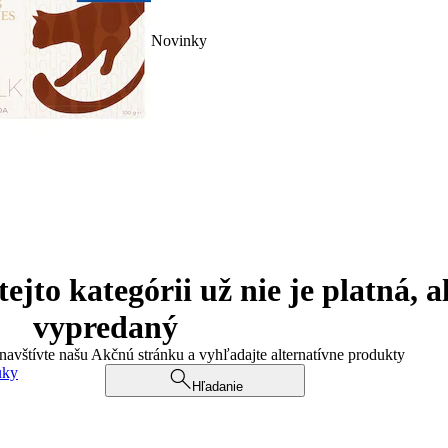
Novinky
jto kategórii už nie je platná, a
vypredaný
 navštívte našu Akčnú stránku a vyhľadajte alternatívne produkty
uky
Hľadanie