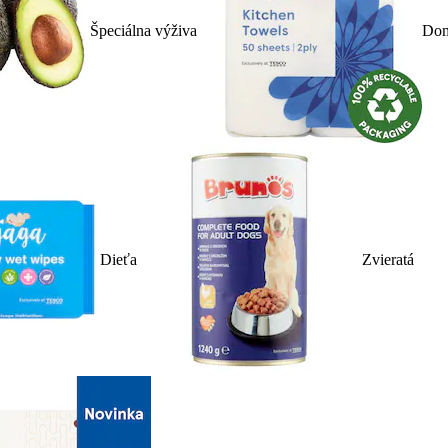
Špeciálna výživa
Dom
Dieťa
Zvieratá