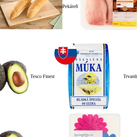
Pekáreň
Tesco Finest
Trvanl