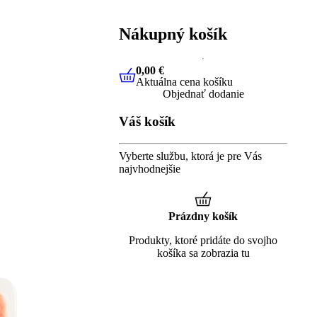
Nákupný košík
0,00 €
Aktuálna cena košíku
0,00 €
Aktuálna cena košíku
Objednať dodanie
Váš košík
Vyberte službu, ktorá je pre Vás
najvhodnejšie
Prázdny košík
Produkty, ktoré pridáte do svojho
košíka sa zobrazia tu