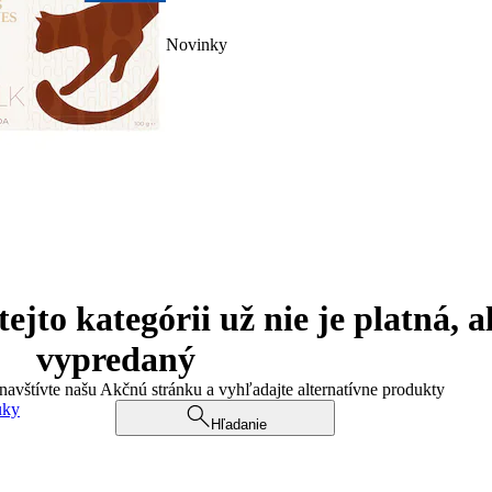
Novinky
jto kategórii už nie je platná, a
vypredaný
 navštívte našu Akčnú stránku a vyhľadajte alternatívne produkty
uky
Hľadanie