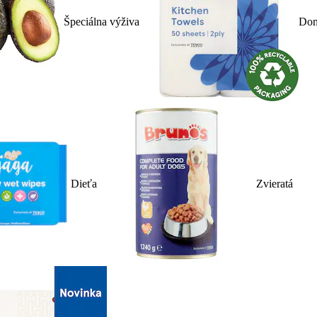
Špeciálna výživa
Dom
Dieťa
Zvieratá