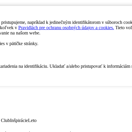
 pristupujeme, napríklad k jedinečným identifikátorom v súboroch coo
dykoľvek v
Pravidlách pre ochranu osobných údajov a cookies.
Tieto voľ
vanie na našom webe.
es v pätičke stránky.
zariadenia na identifikáciu. Ukladať a/alebo pristupovať k informáciám
 Club
Inšpirácie
Leto