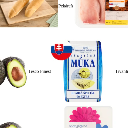
Pekáreň
Tesco Finest
Trvanl