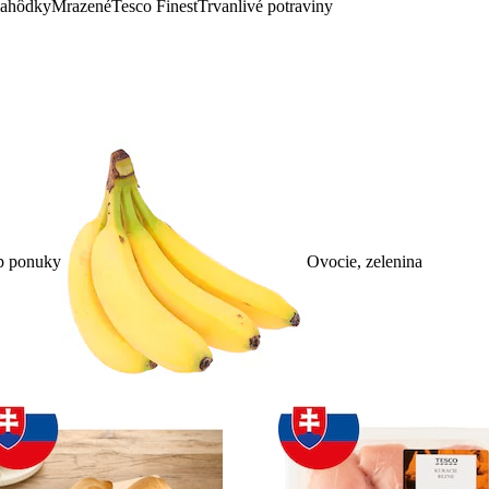
lahôdky
Mrazené
Tesco Finest
Trvanlivé potraviny
p ponuky
Ovocie, zelenina