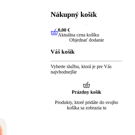
Nákupný košík
0,00 €
Aktuálna cena košíku
0,00 €
Aktuálna cena košíku
Objednať dodanie
Váš košík
Vyberte službu, ktorá je pre Vás
najvhodnejšie
Prázdny košík
Produkty, ktoré pridáte do svojho
košíka sa zobrazia tu