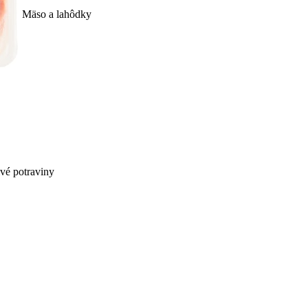
Mäso a lahôdky
ivé potraviny