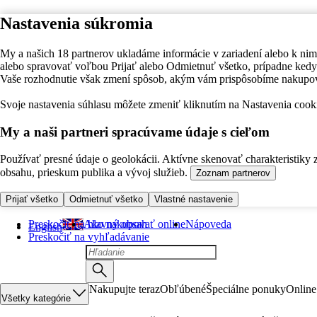
Nastavenia súkromia
My a našich 18 partnerov ukladáme informácie v zariadení alebo k nim
alebo spravovať voľbou Prijať alebo Odmietnuť všetko, prípadne ke
Vaše rozhodnutie však zmení spôsob, akým vám prispôsobíme nakupo
Svoje nastavenia súhlasu môžete zmeniť kliknutím na Nastavenia cooki
My a naši partneri spracúvame údaje s cieľom
Používať presné údaje o geolokácii. Aktívne skenovať charakteristiky 
obsahu, prieskum publika a vývoj služieb.
Zoznam partnerov
Prijať všetko
Odmietnuť všetko
Vlastné nastavenie
Preskočiť na hlavný obsah
Ako nakupovať online
Nápoveda
English
Preskočiť na vyhľadávanie
Nakupujte teraz
Obľúbené
Špeciálne ponuky
Online
Všetky kategórie