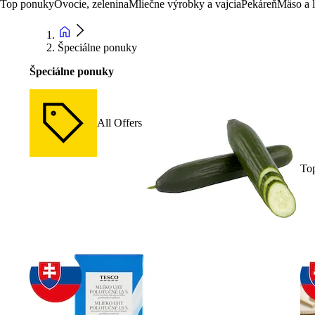
Top ponuky
Ovocie, zelenina
Mliečne výrobky a vajcia
Pekáreň
Mäso a 
Špeciálne ponuky
Špeciálne ponuky
All Offers
To