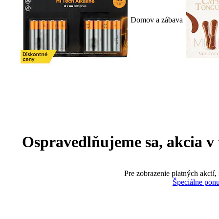
Domov a zábava
Ospravedlňujeme sa, akcia v te
Pre zobrazenie platných akcií,
Špeciálne pon