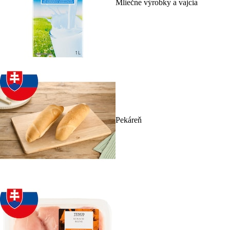
Mliečne výrobky a vajcia
Pekáreň