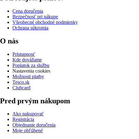
Cena doručenia
Bezpečnosť pri nákupe
Všeobecné obchodné podmienky
Ochrana súkromia
O nás
Prístupnosť
Kde dovážame
Poplatok za službu
Nastavenia cookies
Možnosti platby
Tesco.sk
Clubcard
Pred prvým nákupom
Ako nakupovať
Registrácia
Objednanie doručenia
Moje obľúbené