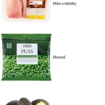
Mäso a lahôdky
Mrazené