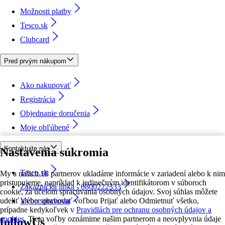
Možnosti platby
Tesco.sk
Clubcard
Pred prvým nákupom
Ako nakupovať
Registrácia
Objednanie doručenia
Moje obľúbené
Kontaktujte nás
Nastavenia súkromia
Tesco.sk
My a našich 18 partnerov ukladáme informácie v zariadení alebo k nim
pristupujeme, napríklad k jedinečným identifikátorom v súboroch
Zákaznícka linka - 0800222333
cookie, za účelom spracúvania osobných údajov. Svoj súhlas môžete
udeliť alebo spravovať voľbou Prijať alebo Odmietnuť všetko,
Výber obchodu
prípadne kedykoľvek v
Pravidlách pre ochranu osobných údajov a
cookies.
Tieto voľby oznámime našim partnerom a neovplyvnia údaje
followUs