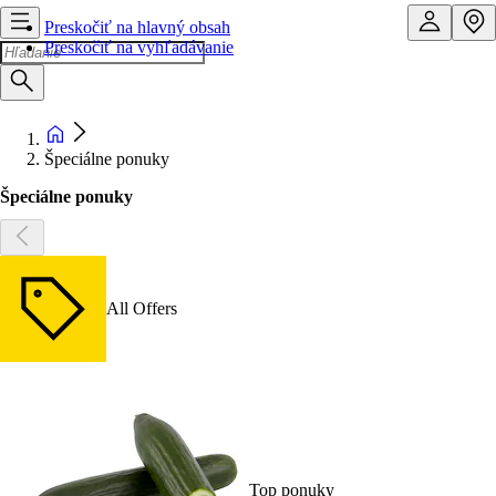
Preskočiť na hlavný obsah
Preskočiť na vyhľadávanie
Špeciálne ponuky
Špeciálne ponuky
All Offers
Top ponuky