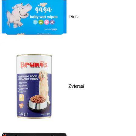
Dieťa
Zvieratá