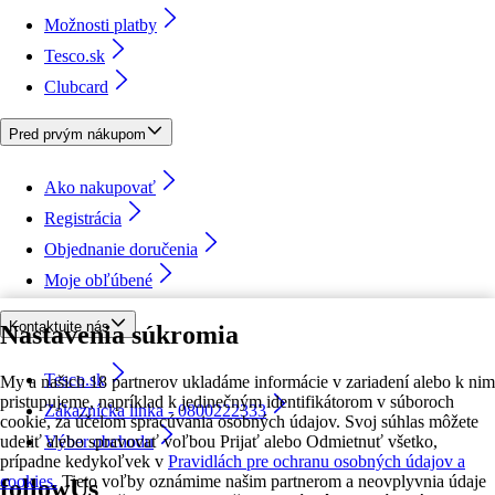
Možnosti platby
Tesco.sk
Clubcard
Pred prvým nákupom
Ako nakupovať
Registrácia
Objednanie doručenia
Moje obľúbené
Kontaktujte nás
Nastavenia súkromia
Tesco.sk
My a našich 18 partnerov ukladáme informácie v zariadení alebo k nim
pristupujeme, napríklad k jedinečným identifikátorom v súboroch
Zákaznícka linka - 0800222333
cookie, za účelom spracúvania osobných údajov. Svoj súhlas môžete
udeliť alebo spravovať voľbou Prijať alebo Odmietnuť všetko,
Výber obchodu
prípadne kedykoľvek v
Pravidlách pre ochranu osobných údajov a
cookies.
Tieto voľby oznámime našim partnerom a neovplyvnia údaje
followUs