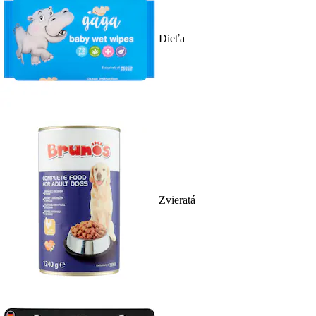
Dieťa
Zvieratá