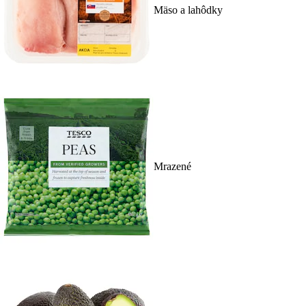
Mäso a lahôdky
Mrazené