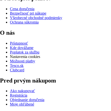
Cena doručenia
Bezpečnosť pri nákupe
Všeobecné obchodné podmienky
Ochrana súkromia
O nás
Prístupnosť
Kde dovážame
Poplatok za službu
Nastavenia cookies
Možnosti platby
Tesco.sk
Clubcard
Pred prvým nákupom
Ako nakupovať
Registrácia
Objednanie doručenia
Moje obľúbené