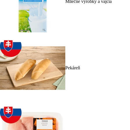
Mliečne výrobky a vajcia
Pekáreň