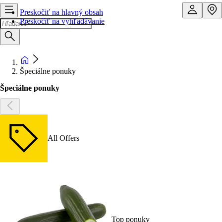
Preskočiť na hlavný obsah
Preskočiť na vyhľadávanie
Špeciálne ponuky
Špeciálne ponuky
All Offers
Top ponuky