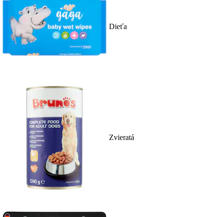
Dieťa
Zvieratá