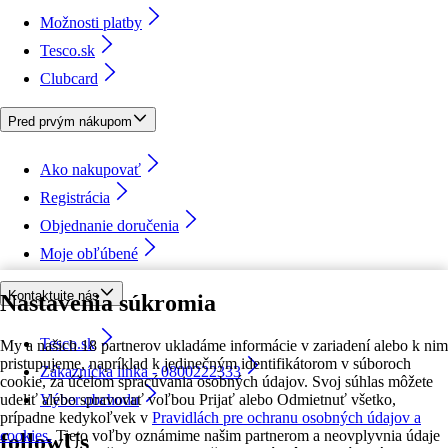
Možnosti platby
Tesco.sk
Clubcard
Pred prvým nákupom
Ako nakupovať
Registrácia
Objednanie doručenia
Moje obľúbené
Kontaktujte nás
Nastavenia súkromia
Tesco.sk
My a našich 18 partnerov ukladáme informácie v zariadení alebo k nim
pristupujeme, napríklad k jedinečným identifikátorom v súboroch
Zákaznícka linka - 0800222333
cookie, za účelom spracúvania osobných údajov. Svoj súhlas môžete
udeliť alebo spravovať voľbou Prijať alebo Odmietnuť všetko,
Výber obchodu
prípadne kedykoľvek v
Pravidlách pre ochranu osobných údajov a
cookies.
Tieto voľby oznámime našim partnerom a neovplyvnia údaje
followUs