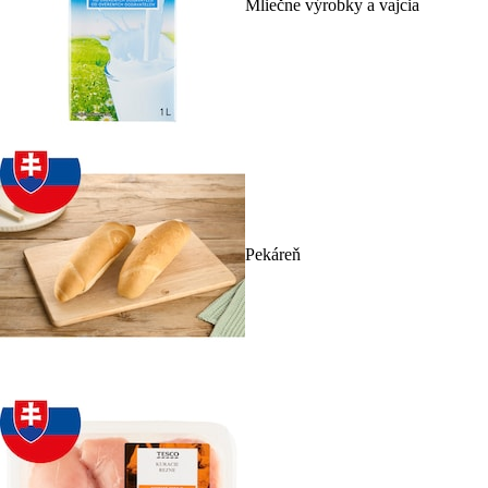
Mliečne výrobky a vajcia
Pekáreň