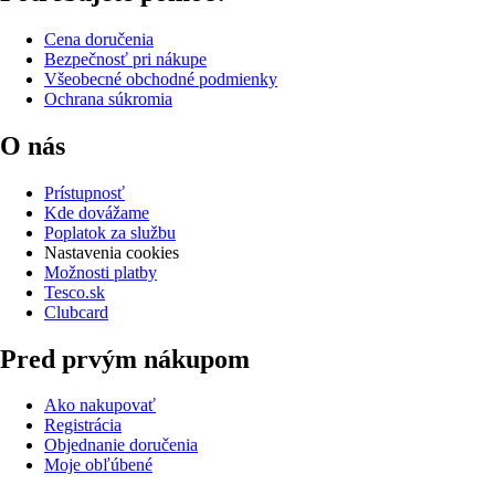
Cena doručenia
Bezpečnosť pri nákupe
Všeobecné obchodné podmienky
Ochrana súkromia
O nás
Prístupnosť
Kde dovážame
Poplatok za službu
Nastavenia cookies
Možnosti platby
Tesco.sk
Clubcard
Pred prvým nákupom
Ako nakupovať
Registrácia
Objednanie doručenia
Moje obľúbené