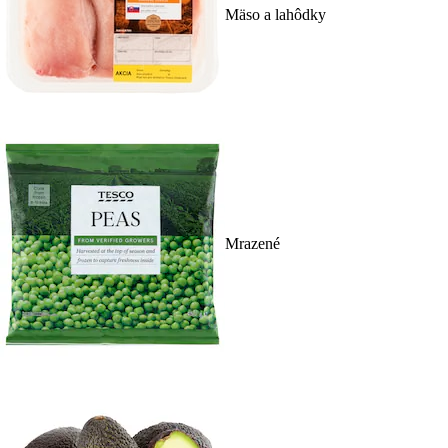
Mäso a lahôdky
Mrazené