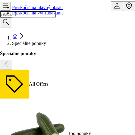
Preskočiť na hlavný obsah
Preskočiť na vyhľadávanie
Špeciálne ponuky
Špeciálne ponuky
All Offers
Top ponuky