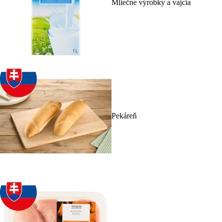
Mliečne výrobky a vajcia
Pekáreň