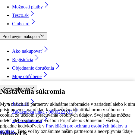
Možnosti platby
Tesco.sk
Clubcard
Pred prvým nákupom
Ako nakupovať
Registrácia
Objednanie doručenia
Moje obľúbené
Kontaktujte nás
Nastavenia súkromia
Tesco.sk
My a našich 18 partnerov ukladáme informácie v zariadení alebo k nim
pristupujeme, napríklad k jedinečným identifikátorom v súboroch
Zákaznícka linka - 0800222333
cookie, za účelom spracúvania osobných údajov. Svoj súhlas môžete
udeliť alebo spravovať voľbou Prijať alebo Odmietnuť všetko,
Výber obchodu
prípadne kedykoľvek v
Pravidlách pre ochranu osobných údajov a
cookies.
Tieto voľby oznámime našim partnerom a neovplyvnia údaje
followUs