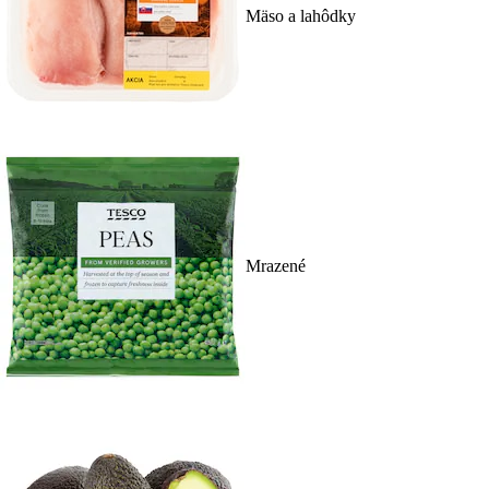
Mäso a lahôdky
Mrazené