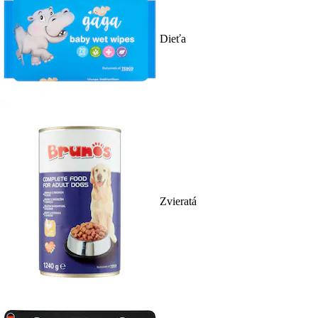
Dieťa
Zvieratá