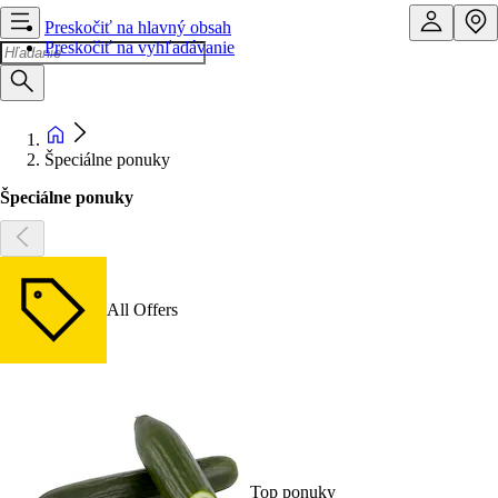
Preskočiť na hlavný obsah
Preskočiť na vyhľadávanie
Špeciálne ponuky
Špeciálne ponuky
All Offers
Top ponuky