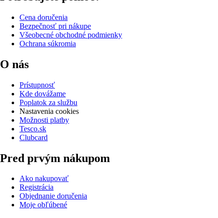
Cena doručenia
Bezpečnosť pri nákupe
Všeobecné obchodné podmienky
Ochrana súkromia
O nás
Prístupnosť
Kde dovážame
Poplatok za službu
Nastavenia cookies
Možnosti platby
Tesco.sk
Clubcard
Pred prvým nákupom
Ako nakupovať
Registrácia
Objednanie doručenia
Moje obľúbené