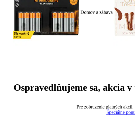
Domov a zábava
Ospravedlňujeme sa, akcia v te
Pre zobrazenie platných akcií,
Špeciálne pon