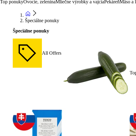
Top ponuky
Ovocie, zelenina
Mliečne výrobky a vajcia
Pekáreň
Mäso a 
Špeciálne ponuky
Špeciálne ponuky
All Offers
To