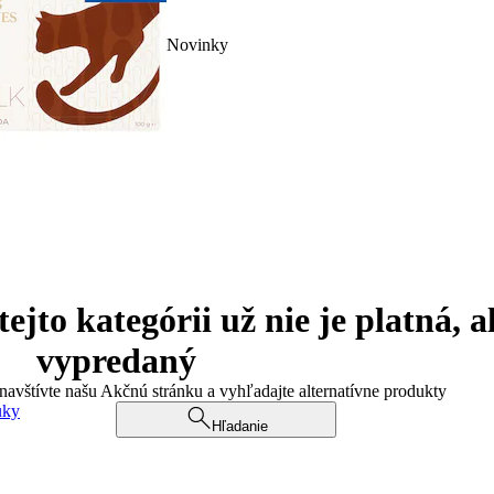
Novinky
jto kategórii už nie je platná, a
vypredaný
 navštívte našu Akčnú stránku a vyhľadajte alternatívne produkty
uky
Hľadanie