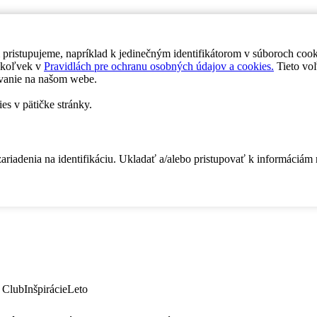
 pristupujeme, napríklad k jedinečným identifikátorom v súboroch coo
dykoľvek v
Pravidlách pre ochranu osobných údajov a cookies.
Tieto voľ
vanie na našom webe.
es v pätičke stránky.
zariadenia na identifikáciu. Ukladať a/alebo pristupovať k informáciám
 Club
Inšpirácie
Leto