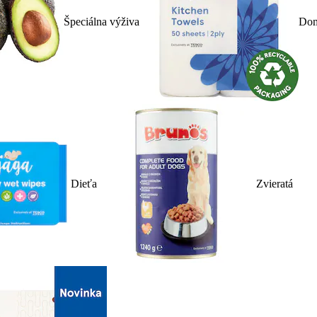
Špeciálna výživa
Dom
Dieťa
Zvieratá