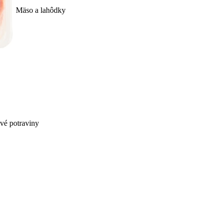
Mäso a lahôdky
ivé potraviny