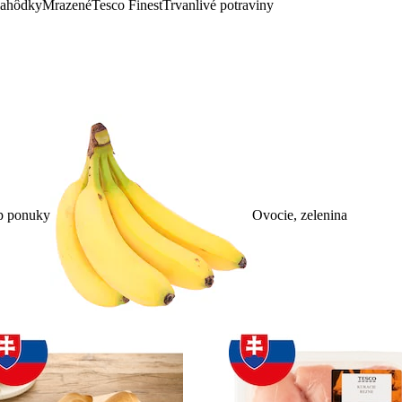
lahôdky
Mrazené
Tesco Finest
Trvanlivé potraviny
p ponuky
Ovocie, zelenina