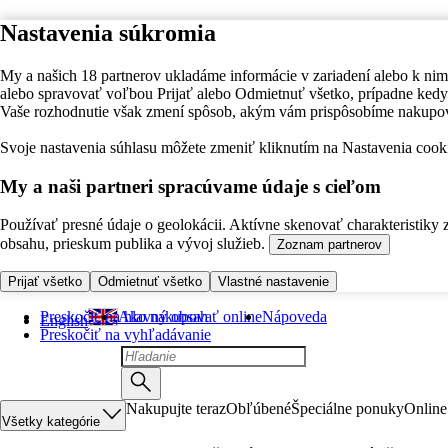
Nastavenia súkromia
My a našich 18 partnerov ukladáme informácie v zariadení alebo k nim
alebo spravovať voľbou Prijať alebo Odmietnuť všetko, prípadne ke
Vaše rozhodnutie však zmení spôsob, akým vám prispôsobíme nakupo
Svoje nastavenia súhlasu môžete zmeniť kliknutím na Nastavenia cooki
My a naši partneri spracúvame údaje s cieľom
Používať presné údaje o geolokácii. Aktívne skenovať charakteristiky 
obsahu, prieskum publika a vývoj služieb.
Zoznam partnerov
Prijať všetko
Odmietnuť všetko
Vlastné nastavenie
Preskočiť na hlavný obsah
Ako nakupovať online
Nápoveda
English
Preskočiť na vyhľadávanie
Nakupujte teraz
Obľúbené
Špeciálne ponuky
Online
Všetky kategórie