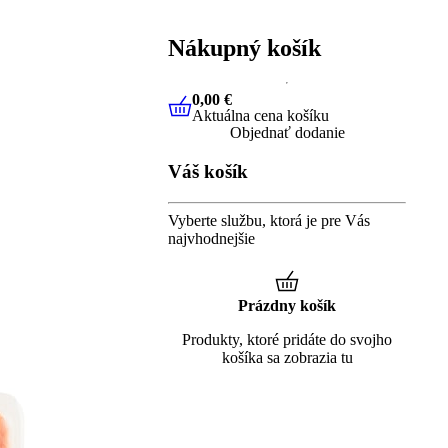
Nákupný košík
0,00 €
Aktuálna cena košíku
0,00 €
Aktuálna cena košíku
Objednať dodanie
Váš košík
Vyberte službu, ktorá je pre Vás
najvhodnejšie
Prázdny košík
Produkty, ktoré pridáte do svojho
košíka sa zobrazia tu