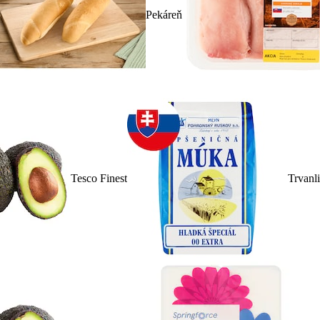
Pekáreň
Tesco Finest
Trvanl