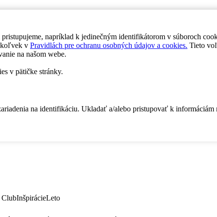
 pristupujeme, napríklad k jedinečným identifikátorom v súboroch coo
dykoľvek v
Pravidlách pre ochranu osobných údajov a cookies.
Tieto voľ
vanie na našom webe.
es v pätičke stránky.
zariadenia na identifikáciu. Ukladať a/alebo pristupovať k informáciám
 Club
Inšpirácie
Leto