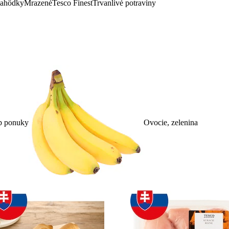
lahôdky
Mrazené
Tesco Finest
Trvanlivé potraviny
p ponuky
Ovocie, zelenina