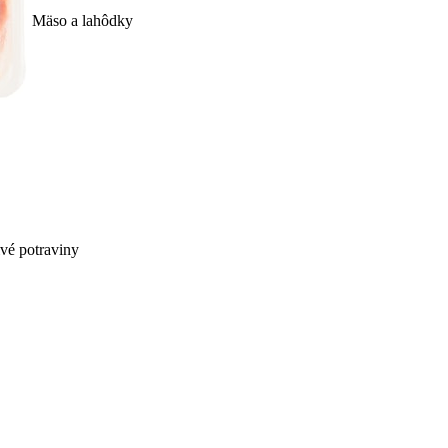
Mäso a lahôdky
ivé potraviny