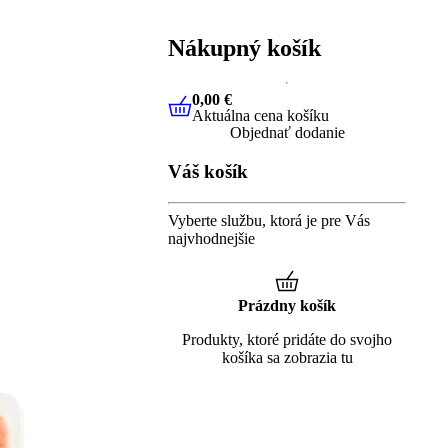
Nákupný košík
0,00 €
Aktuálna cena košíku
0,00 €
Aktuálna cena košíku
Objednať dodanie
Váš košík
Vyberte službu, ktorá je pre Vás
najvhodnejšie
Prázdny košík
Produkty, ktoré pridáte do svojho
košíka sa zobrazia tu