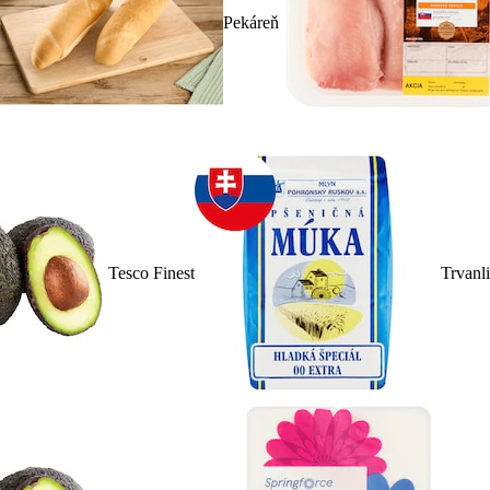
Pekáreň
Tesco Finest
Trvanl