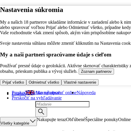
Nastavenia súkromia
My a našich 18 partnerov ukladáme informácie v zariadení alebo k nim
alebo spravovať voľbou Prijať alebo Odmietnuť všetko, prípadne ke
Vaše rozhodnutie však zmení spôsob, akým vám prispôsobíme nakupo
Svoje nastavenia súhlasu môžete zmeniť kliknutím na Nastavenia cooki
My a naši partneri spracúvame údaje s cieľom
Používať presné údaje o geolokácii. Aktívne skenovať charakteristiky 
obsahu, prieskum publika a vývoj služieb.
Zoznam partnerov
Prijať všetko
Odmietnuť všetko
Vlastné nastavenie
Preskočiť na hlavný obsah
Ako nakupovať online
Nápoveda
English
Preskočiť na vyhľadávanie
Nakupujte teraz
Obľúbené
Špeciálne ponuky
Online
Všetky kategórie