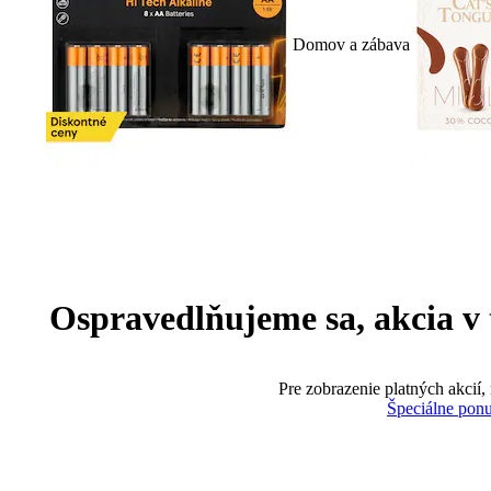
Domov a zábava
Ospravedlňujeme sa, akcia v te
Pre zobrazenie platných akcií,
Špeciálne pon