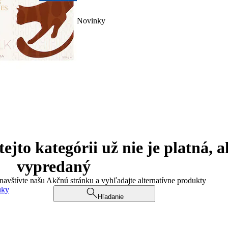
Novinky
jto kategórii už nie je platná, a
vypredaný
 navštívte našu Akčnú stránku a vyhľadajte alternatívne produkty
uky
Hľadanie