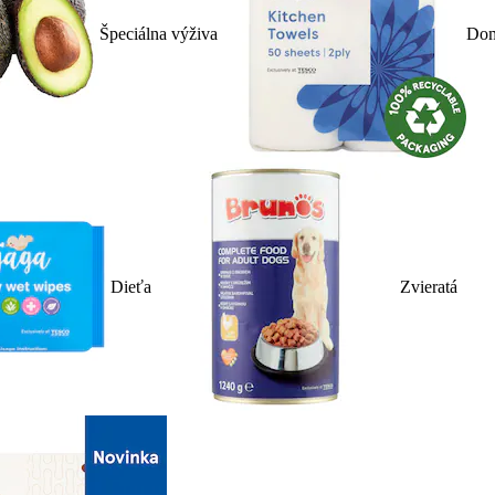
Špeciálna výživa
Dom
Dieťa
Zvieratá