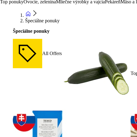
Top ponuky
Ovocie, zelenina
Mliečne výrobky a vajcia
Pekáreň
Mäso a 
Špeciálne ponuky
Špeciálne ponuky
All Offers
To